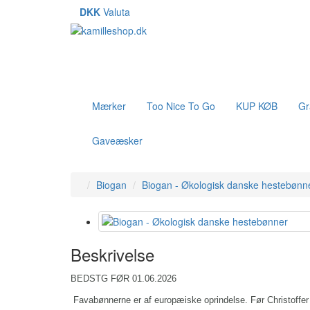
DKK
Valuta
Mærker
Too Nice To Go
KUP KØB
Gr
Gaveæsker
Biogan
Biogan - Økologisk danske hestebønn
Beskrivelse
BEDSTG FØR 01.06.2026
Favabønnerne er af europæiske oprindelse. Før Christoffe