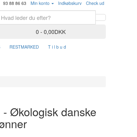
93 88 86 63
Min konto
Indkøbskurv
Check ud
0 - 0,00DKK
S
RESTMARKED
T i l b u d
 - Økologisk danske
ønner