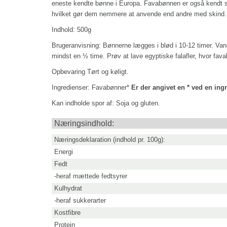
eneste kendte bønne i Europa. Favabønnen er også kendt
hvilket gør dem nemmere at anvende end andre med skind
Indhold: 500g
Brugeranvisning:
Bønnerne lægges i blød i 10-12 timer. Van
mindst en ½ time.
Prøv at lave egyptiske falafler, hvor fav
Opbevaring
Tørt og køligt.
Ingredienser:
Favabønner*
Er der angivet en * ved en in
Kan indholde spor af:
Soja og gluten.
Næringsindhold:
Næringsdeklaration (indhold pr. 100g):
Energi
Fedt
-heraf mættede fedtsyrer
Kulhydrat
-heraf sukkerarter
Kostfibre
Protein