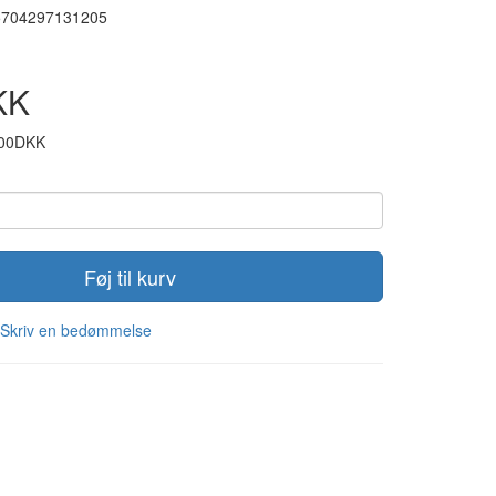
5704297131205
KK
,00DKK
Føj til kurv
Skriv en bedømmelse