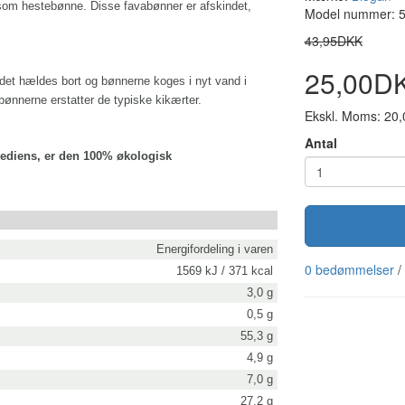
 som hestebønne.
Disse favabønner er afskindet,
Model nummer: 
.
43,95DKK
25,00D
det hældes bort og bønnerne koges i nyt vand i
abønnerne erstatter de typiske kikærter.
Ekskl. Moms: 20
Antal
grediens, er den 100% økologisk
Energifordeling i varen
0 bedømmelser
/
1569 kJ / 371 kcal
3,0 g
0,5 g
55,3 g
4,9 g
7,0 g
27,2 g