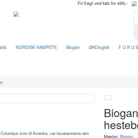
Fri fragt ved køb for 499,-
atis
NORDISK HAMPETE
Biogan
ØKOlogisk
F O K U 
er
Biogan
hesteb
r Columbus kom til Amerika, var favabønnerne den
Mærke:
Biogan