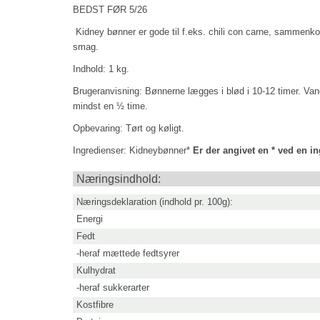
BEDST FØR 5/26
Kidney bønner er gode til f.eks. chili con carne, sammenkogt
smag.
Indhold: 1 kg.
Brugeranvisning:
Bønnerne lægges i blød i 10-12 timer. V
mindst en ½ time.
Opbevaring:
Tørt og køligt.
Ingredienser:
Kidneybønner*
Er der angivet en * ved en i
Næringsindhold:
Næringsdeklaration (indhold pr. 100g):
Energi
Fedt
-heraf mættede fedtsyrer
Kulhydrat
-heraf sukkerarter
Kostfibre