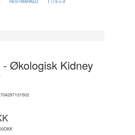
S
RESTMARKED
T i l b u d
 - Økologisk Kidney
r
5704297131502
KK
,00DKK