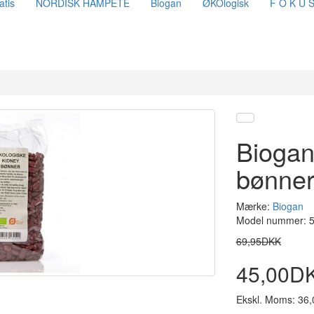
atis
NORDISK HAMPETE
Biogan
ØKOlogisk
F O K U 
Biogan
bønne
Mærke:
Biogan
Model nummer: 
69,95DKK
45,00D
Ekskl. Moms: 36