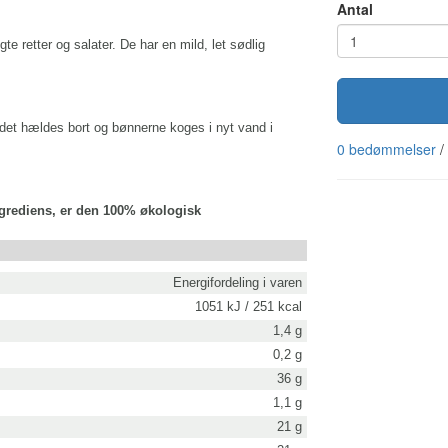
Antal
e retter og salater. De har en mild, let sødlig
andet hældes
bort og bønnerne koges i nyt vand i
0 bedømmelser
/
ngrediens, er den 100% økologisk
Energifordeling i varen
1051 kJ / 251 kcal
1,4 g
0,2 g
36 g
1,1 g
21 g