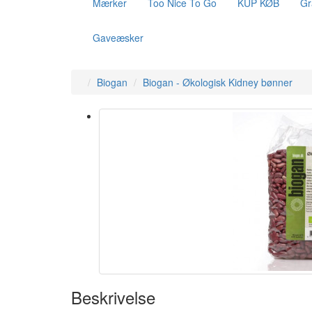
Mærker
Too Nice To Go
KUP KØB
Gr
Gaveæsker
Biogan
Biogan - Økologisk Kidney bønner
Beskrivelse