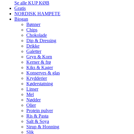
Se alle KUP KØB
Gratis
NORDISK HAMPETE
Biogan
Bønner
Chips
Chokolade
Dip & Dressing
Drikke
Galetter
Gryn & Korn
Kerner & frø
Kiks & Kager
Konserves & glas
Krydderier
Køderstatning
Linser
Mel
Nødder
Olier
Protein pulver
Ris & Pasta
Salt & Soya
Sirup & Honning
Slik