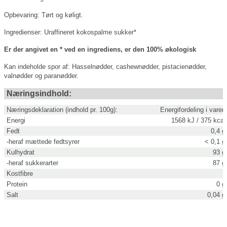
Opbevaring:
Tørt og køligt.
Ingredienser:
Uraffineret kokospalme sukker*
Er der angivet en * ved en ingrediens, er den 100% økologisk
Kan indeholde spor af:
Hasselnødder, cashewnødder, pistacienødder,
valnødder og paranødder.
Næringsindhold:
Næringsdeklaration (indhold pr. 100g):
Energifordeling i varen
Energi
1568 kJ / 375 kcal
Fedt
0,4 g
-heraf mættede fedtsyrer
< 0,1 g
Kulhydrat
93 g
-heraf sukkerarter
87 g
Kostfibre
Protein
0 g
Salt
0,04 g