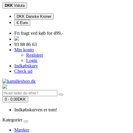
DKK
Valuta
DKK Danske Kroner
€ Euro
Fri fragt ved køb for 499,-
93 88 86 63
Min konto
Registrer
Login
Indkøbskurv
Check ud
0 - 0,00DKK
Indkøbskurven er tom!
Kategorier
Mærker