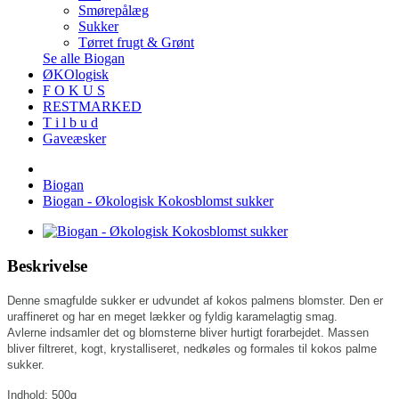
Smørepålæg
Sukker
Tørret frugt & Grønt
Se alle Biogan
ØKOlogisk
F O K U S
RESTMARKED
T i l b u d
Gaveæsker
Biogan
Biogan - Økologisk Kokosblomst sukker
Beskrivelse
Denne smagfulde sukker er udvundet af kokos palmens blomster. Den er
uraffineret og har en meget lækker og fyldig karamelagtig smag.
Avlerne indsamler det og blomsterne bliver hurtigt forarbejdet. Massen
bliver filtreret, kogt, krystalliseret, nedkøles og formales til kokos palme
sukker.
Indhold: 500g