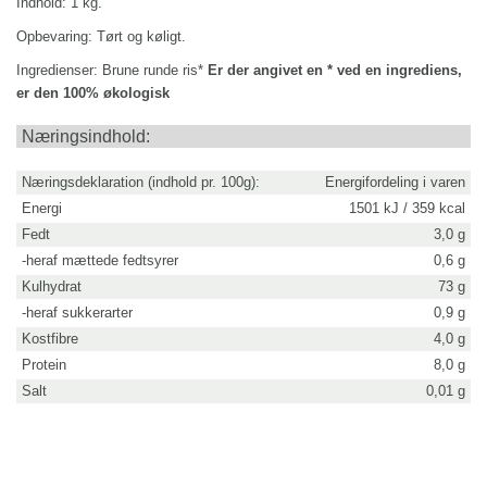
Indhold: 1 kg.
Opbevaring:
Tørt og køligt.
Ingredienser:
Brune runde ris*
Er der angivet en * ved en ingrediens,
er den 100% økologisk
Næringsindhold:
Næringsdeklaration (indhold pr. 100g):
Energifordeling i varen
Energi
1501 kJ / 359 kcal
Fedt
3,0 g
-heraf mættede fedtsyrer
0,6 g
Kulhydrat
73 g
-heraf sukkerarter
0,9 g
Kostfibre
4,0 g
Protein
8,0 g
Salt
0,01 g