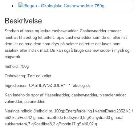
Beskrivelse
Storkøb af store og lækre cashewnødder. Cashewnødder smager
neutralt til sødt og let bittert.
Spis cashewnødder som de er, eller rist
dem let og brug dem som drys på salater og retter der laves som
asiatisk eller indisk mad. Du kan også bruge cashewnødder i mysli og
bagværk.
Indhold: 750g
Opbevaring:
Tørt og køligt.
Ingredienser: CASHEWNØDDER
*
-
*=økologisk
Kan indeholde spor af
Hasselnødder, cashewnødder, pistacienødder,
valnødder, paranødder.
Næringsindhold (indhold pr. 100g):Energifordeling i varenEnergi2352 kJ /
562 kcalFedt42 g-heraf mættede fedtsyrer3,5 gKulhydrat30 g-heraf
sukkerarter4,7 gKostfibre8,2 gProtein17 gSalt0,02 g