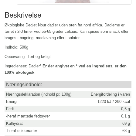
Beskrivelse
Økologiske Deglet Nour dadler uden sten fra nord afrika.
Dadlerne er
tørret i 2-3 timer ved 55-65 grader celcius.
Kan spises som snack eller
bruges i bagning, madlavning eller i salater.
Indhold: 500g
Opbevaring:
Tørt og køligt.
Ingredienser:
Dadler*
Er der angivet en * ved en ingrediens, er den
100% økologisk
Næringsindhold:
Næringsdeklaration (indhold pr. 100g):
Energifordeling i varen
Energi
1220 kJ / 290 kcal
Fedt
0,5 g
-heraf mættede fedtsyrer
0,1 g
Kulhydrat
69 g
-heraf sukkerarter
63 g