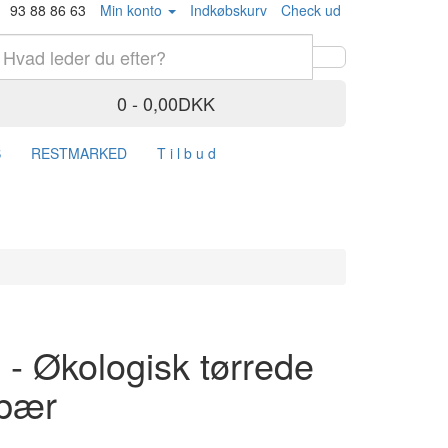
93 88 86 63
Min konto
Indkøbskurv
Check ud
0 - 0,00DKK
S
RESTMARKED
T i l b u d
 - Økologisk tørrede
abær