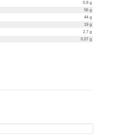
0,8 g
56 g
44 g
19 g
2,7 g
0,07 g