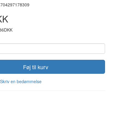
5704297178309
KK
,36DKK
Føj til kurv
Skriv en bedømmelse