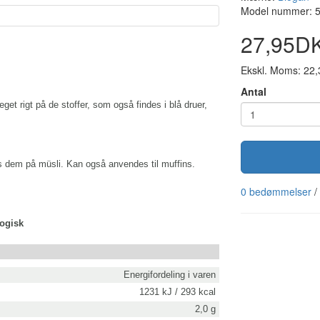
Model nummer: 
27,95D
Ekskl. Moms: 22
Antal
et rigt på de stoffer, som også findes i blå druer,
ys
dem på müsli. Kan også anvendes til muffins.
0 bedømmelser
/
logisk
Energifordeling i varen
1231 kJ / 293 kcal
2,0 g