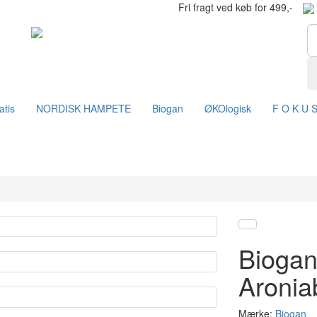
Fri fragt ved køb for 499,-
atis
NORDISK HAMPETE
Biogan
ØKOlogisk
F O K U 
Biogan
Aroni
Mærke:
Biogan