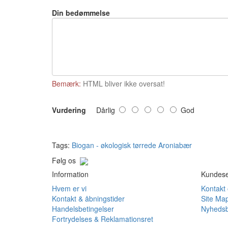
Din bedømmelse
Bemærk:
HTML bliver ikke oversat!
Vurdering
Dårlig
God
Tags:
Biogan - økologisk tørrede Aroniabær
Følg os
Information
Kundese
Hvem er vi
Kontakt
Kontakt & åbningstider
Site Ma
Handelsbetingelser
Nyhedsb
Fortrydelses & Reklamationsret