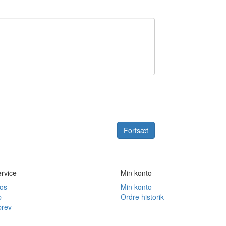
Fortsæt
rvice
Min konto
 os
Min konto
p
Ordre historik
rev