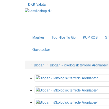
DKK
Valuta
Mærker
Too Nice To Go
KUP KØB
Gr
Gaveæsker
Biogan
Biogan - Økologisk tørrede Aroniabær