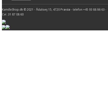
KamilleShop.dk © 2021 - Ådalsvej 15, 4720 Præstø - telefon +45 93 88 86 63 -
Cvr. 31 87 08 60