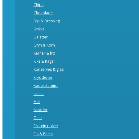
Chips
Chokolade
Dip & Dressing
Drikke
Galetter
Gryn & Korn
Kerner & frø
Kiks & Kager
Konserves & glas
Krydderier
Køderstatning
Linser
Mel
Nødder
Olier
Protein pulver
Ris & Pasta