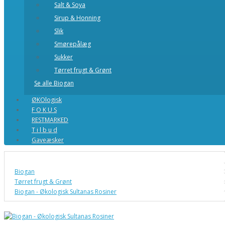
Salt & Soya
Sirup & Honning
Slik
Smørepålæg
Sukker
Tørret frugt & Grønt
Se alle Biogan
ØKOlogisk
F O K U S
RESTMARKED
T i l b u d
Gaveæsker
Biogan
Tørret frugt & Grønt
Biogan - Økologisk Sultanas Rosiner