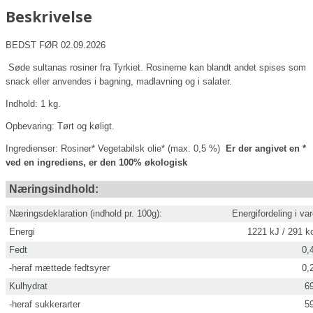
Beskrivelse
BEDST FØR 02.09.2026
Søde sultanas rosiner fra Tyrkiet.
Rosinerne kan blandt andet spises som
snack eller anvendes i bagning, madlavning og i salater.
Indhold: 1 kg.
Opbevaring:
Tørt og køligt.
Ingredienser:
Rosiner*
Vegetabilsk olie* (max. 0,5 %)
Er der angivet en *
ved en ingrediens, er den 100% økologisk
Næringsindhold:
Næringsdeklaration (indhold pr. 100g):
Energifordeling i va
Energi
1221 kJ / 291 k
Fedt
0,
-heraf mættede fedtsyrer
0,
Kulhydrat
6
-heraf sukkerarter
5