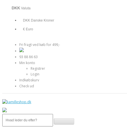
DKK
Valuta
DKK Danske Kroner
€ Euro
Fri fragt ved køb for 499,-
93 88 86 63
Min konto
Registrer
Login
Indkøbskurv
Check ud