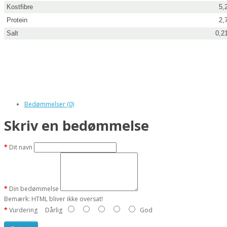
Kostfibre
5,
Protein
2,
Salt
0,2
Bedømmelser (0)
Skriv en bedømmelse
Dit navn
Din bedømmelse
Bemærk:
HTML bliver ikke oversat!
Vurdering
Dårlig
God