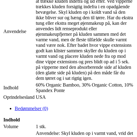
at trække kluden indefra og ud efter. Ved vipperne
trækkes kluden forsigtig indefra i en opadgående
bevægelse. Skyl kluden op i koldt vand så den
ikke bliver sur og hæng den til tørre. Har du ekstra
tung eller ekstra meget øjenmakeup på, kan der
anvendes lidt renseprodukt eller
Anvendelse
øjenmakeupfjerner på kluden sammen med det
varme vand, men de fleste tilfælde skulle varmt
vand være nok. Efter badet hvor vippe extensions
godt kan klister sammen skyller du kluden op i
varmt vand og placere kluden nede fra op mod
dine vippe extensions og pres blidt op ad i 5 sek.
på vipperne med den absorberende side af kluden
(den glatte side på kluden) på den måde får du
dem tørret og i sat rigtig igen.
60% Organic Bamboo, 30% Organic Cotton, 10%
Indhold
Spandex Ponte
Oprindelsesland
USA
Bedømmelser (0)
Indhold
Volume
1 stk.
Anvendelse: Skyl kluden op i varmt vand, vrid det