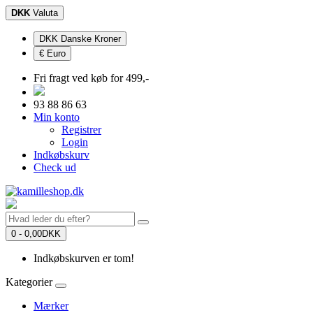
DKK
Valuta
DKK Danske Kroner
€ Euro
Fri fragt ved køb for 499,-
93 88 86 63
Min konto
Registrer
Login
Indkøbskurv
Check ud
0 - 0,00DKK
Indkøbskurven er tom!
Kategorier
Mærker