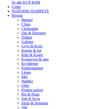
Se alle KUP KØB
Gratis
NORDISK HAMPETE
Biogan
Bønner
Chips
Chokolade
Dip & Dressing
Drikke
Galetter
Gryn & Korn
Kerner & frø
Kiks & Kager
Konserves & glas
Krydderier
Køderstatning
Linser
Mel
Nødder
Olier
Protein pulver
Ris & Pasta
Salt & Soya
Sirup & Honning
Slik