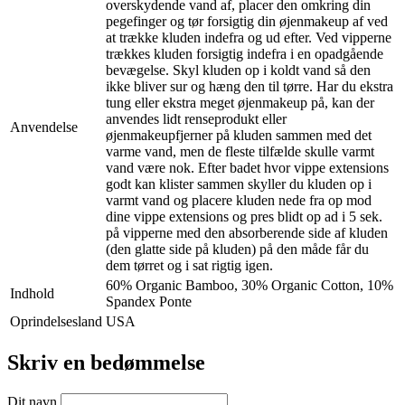
overskydende vand af, placer den omkring din
pegefinger og tør forsigtig din øjenmakeup af ved
at trække kluden indefra og ud efter. Ved vipperne
trækkes kluden forsigtig indefra i en opadgående
bevægelse. Skyl kluden op i koldt vand så den
ikke bliver sur og hæng den til tørre. Har du ekstra
tung eller ekstra meget øjenmakeup på, kan der
anvendes lidt renseprodukt eller
Anvendelse
øjenmakeupfjerner på kluden sammen med det
varme vand, men de fleste tilfælde skulle varmt
vand være nok. Efter badet hvor vippe extensions
godt kan klister sammen skyller du kluden op i
varmt vand og placere kluden nede fra op mod
dine vippe extensions og pres blidt op ad i 5 sek.
på vipperne med den absorberende side af kluden
(den glatte side på kluden) på den måde får du
dem tørret og i sat rigtig igen.
60% Organic Bamboo, 30% Organic Cotton, 10%
Indhold
Spandex Ponte
Oprindelsesland
USA
Skriv en bedømmelse
Dit navn