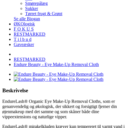
Smørepålæg
Sukker
Tørret frugt & Grønt
Se alle Biogan
ØKOlogisk
F O K U S
RESTMARKED
T i l b u d
Gaveæsker
RESTMARKED
Endure Beauty - Eye Make-Up Removal Cloth
Beskrivelse
EndureLash® Organic Eye Make-Up Removal Cloths, som er
genanvendelig og økologisk, der sikkert og forsigtigt fjerner din
øjenmakeup med det samme og som skåner både dine
vippeextensions og naturlige vipper.
EndureLash® mirakelkluden kræver kun tempereret til varmt vand i