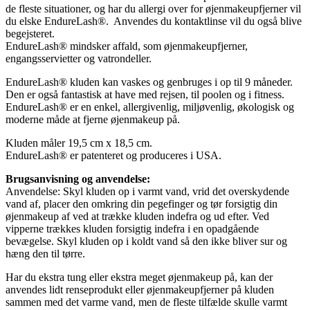
de fleste situationer, og har du allergi over for øjenmakeupfjerner vil
du elske EndureLash®. Anvendes du kontaktlinse vil du også blive
begejsteret.
EndureLash® mindsker affald, som øjenmakeupfjerner,
engangsservietter og vatrondeller.
EndureLash® kluden kan vaskes og genbruges i op til 9 måneder.
Den er også fantastisk at have med rejsen, til poolen og i fitness.
EndureLash® er en enkel, allergivenlig, miljøvenlig, økologisk og
moderne måde at fjerne øjenmakeup på.
Kluden måler 19,5 cm x 18,5 cm.
EndureLash® er patenteret og produceres i USA.
Brugsanvisning og anvendelse:
Anvendelse: Skyl kluden op i varmt vand, vrid det overskydende
vand af, placer den omkring din pegefinger og tør forsigtig din
øjenmakeup af ved at trække kluden indefra og ud efter. Ved
vipperne trækkes kluden forsigtig indefra i en opadgående
bevægelse. Skyl kluden op i koldt vand så den ikke bliver sur og
hæng den til tørre.
Har du ekstra tung eller ekstra meget øjenmakeup på, kan der
anvendes lidt renseprodukt eller øjenmakeupfjerner på kluden
sammen med det varme vand, men de fleste tilfælde skulle varmt