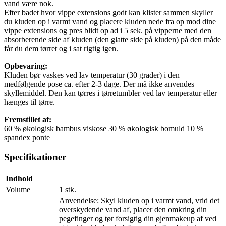
vand være nok.
Efter badet hvor vippe extensions godt kan klister sammen skyller
du kluden op i varmt vand og placere kluden nede fra op mod dine
vippe extensions og pres blidt op ad i 5 sek. på vipperne med den
absorberende side af kluden (den glatte side på kluden) på den måde
får du dem tørret og i sat rigtig igen.
Opbevaring:
Kluden bør vaskes ved lav temperatur (30 grader) i den
medfølgende pose ca. efter 2-3 dage. Der må ikke anvendes
skyllemiddel. Den kan tørres i tørretumbler ved lav temperatur eller
hænges til tørre.
Fremstillet af:
60 % økologisk bambus viskose 30 % økologisk bomuld 10 %
spandex ponte
Specifikationer
Indhold
Volume
1 stk.
Anvendelse: Skyl kluden op i varmt vand, vrid det
overskydende vand af, placer den omkring din
pegefinger og tør forsigtig din øjenmakeup af ved