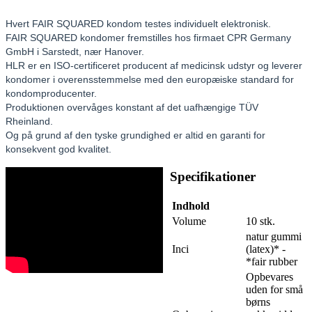
Hvert FAIR SQUARED kondom testes individuelt elektronisk.
FAIR SQUARED kondomer fremstilles hos firmaet CPR Germany
GmbH i Sarstedt, nær Hanover.
HLR er en ISO-certificeret producent af medicinsk udstyr og leverer
kondomer i overensstemmelse med den europæiske standard for
kondomproducenter.
Produktionen overvåges konstant af det uafhængige TÜV
Rheinland.
Og på grund af den tyske grundighed er altid en garanti for
konsekvent god kvalitet.
Specifikationer
Indhold
Volume
10 stk.
natur gummi
Inci
(latex)* -
*fair rubber
Opbevares
uden for små
børns