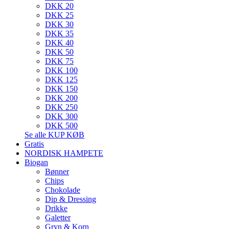
DKK 20
DKK 25
DKK 30
DKK 35
DKK 40
DKK 50
DKK 75
DKK 100
DKK 125
DKK 150
DKK 200
DKK 250
DKK 300
DKK 500
Se alle KUP KØB
Gratis
NORDISK HAMPETE
Biogan
Bønner
Chips
Chokolade
Dip & Dressing
Drikke
Galetter
Gryn & Korn