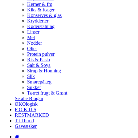
Kerner & frø
Kiks & Kager
Konserves & glas
Krydderier
Køderstatning
Linser
Mel
Nødder
Olier
Protein pulver
Ris & Pasta
Salt & Soya
Sirup & Honning
Slik
Smørepålæg
Sukker
Tørret frugt & Grønt
Se alle Biogan
ØKOlogisk
F O K U S
RESTMARKED
T i l b u d
Gaveæsker