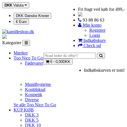
DKK
Valuta
Fri fragt ved køb for 499,-
DKK Danske Kroner
93 88 86 63
€ Euro
Min konto
Registrer
Login
Indkøbskurv
Kategorier
Check ud
Mærker
Too Nice To Go
0 - 0,00DKK
Fødevarer
Indkøbskurven er tom!
Mundhygiejne
Kosttilskud
Kosmetik
Diverse
Se alle Too Nice To Go
KUP KØB
DKK 3
DKK 5
DKK 10