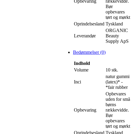
Opbevaring
rækkevidde.
Bør
opbevares
tørt og mørkt
Oprindelsesland
Tyskland
ORGANIC
Leverandør
Beauty
Supply ApS
Bedømmelser (0)
Indhold
Volume
10 stk.
natur gummi
Inci
(latex)* -
*fair rubber
Opbevares
uden for små
børns
Opbevaring
rækkevidde.
Bør
opbevares
tørt og mørkt
Oprindelsesland
Tyskland