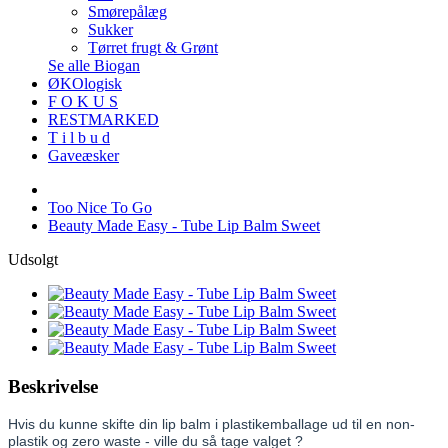
Smørepålæg
Sukker
Tørret frugt & Grønt
Se alle Biogan
ØKOlogisk
F O K U S
RESTMARKED
T i l b u d
Gaveæsker
Too Nice To Go
Beauty Made Easy - Tube Lip Balm Sweet
Udsolgt
Beskrivelse
Hvis du kunne skifte din lip balm i plastikemballage ud til en non-
plastik og zero waste - ville du så tage valget ?