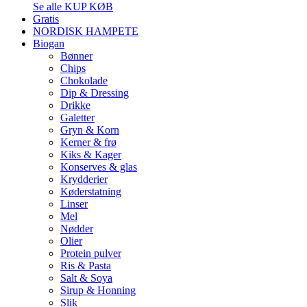
Se alle KUP KØB
Gratis
NORDISK HAMPETE
Biogan
Bønner
Chips
Chokolade
Dip & Dressing
Drikke
Galetter
Gryn & Korn
Kerner & frø
Kiks & Kager
Konserves & glas
Krydderier
Køderstatning
Linser
Mel
Nødder
Olier
Protein pulver
Ris & Pasta
Salt & Soya
Sirup & Honning
Slik