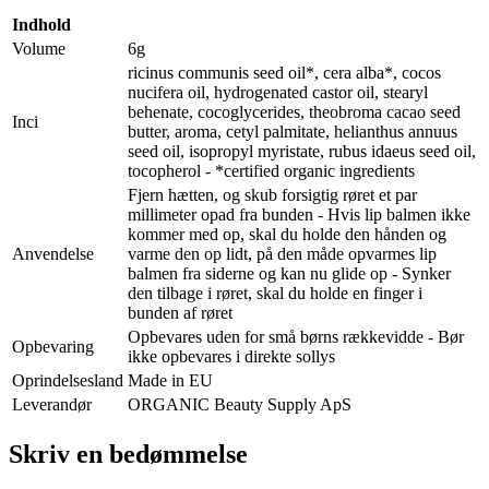
Indhold
Volume
6g
ricinus communis seed oil*, cera alba*, cocos
nucifera oil, hydrogenated castor oil, stearyl
behenate, cocoglycerides, theobroma cacao seed
Inci
butter, aroma, cetyl palmitate, helianthus annuus
seed oil, isopropyl myristate, rubus idaeus seed oil,
tocopherol - *certified organic ingredients
Fjern hætten, og skub forsigtig røret et par
millimeter opad fra bunden - Hvis lip balmen ikke
kommer med op, skal du holde den hånden og
Anvendelse
varme den op lidt, på den måde opvarmes lip
balmen fra siderne og kan nu glide op - Synker
den tilbage i røret, skal du holde en finger i
bunden af røret
Opbevares uden for små børns rækkevidde - Bør
Opbevaring
ikke opbevares i direkte sollys
Oprindelsesland
Made in EU
Leverandør
ORGANIC Beauty Supply ApS
Skriv en bedømmelse