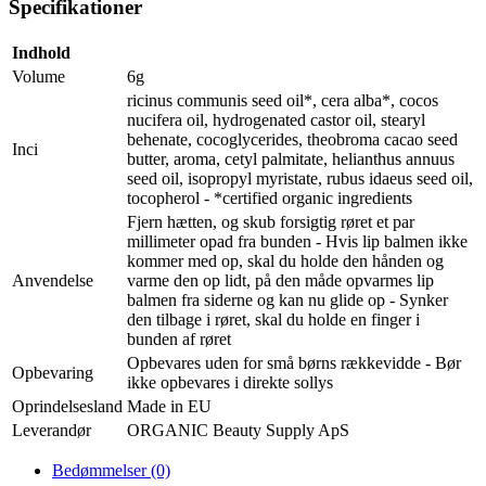
Specifikationer
Indhold
Volume
6g
ricinus communis seed oil*, cera alba*, cocos
nucifera oil, hydrogenated castor oil, stearyl
behenate, cocoglycerides, theobroma cacao seed
Inci
butter, aroma, cetyl palmitate, helianthus annuus
seed oil, isopropyl myristate, rubus idaeus seed oil,
tocopherol - *certified organic ingredients
Fjern hætten, og skub forsigtig røret et par
millimeter opad fra bunden - Hvis lip balmen ikke
kommer med op, skal du holde den hånden og
Anvendelse
varme den op lidt, på den måde opvarmes lip
balmen fra siderne og kan nu glide op - Synker
den tilbage i røret, skal du holde en finger i
bunden af røret
Opbevares uden for små børns rækkevidde - Bør
Opbevaring
ikke opbevares i direkte sollys
Oprindelsesland
Made in EU
Leverandør
ORGANIC Beauty Supply ApS
Bedømmelser (0)