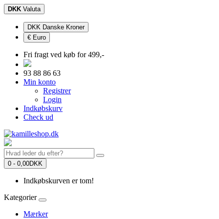
DKK
Valuta
DKK Danske Kroner
€ Euro
Fri fragt ved køb for 499,-
93 88 86 63
Min konto
Registrer
Login
Indkøbskurv
Check ud
0 - 0,00DKK
Indkøbskurven er tom!
Kategorier
Mærker