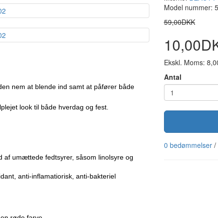
Model nummer: 
59,00DKK
10,00D
Ekskl. Moms: 8,
Antal
 den nem at blende ind samt at påfører både
lejet look til både hverdag og fest.
0 bedømmelser
/
ld af umættede fedtsyrer, såsom linolsyre og
t, anti-inflamatiorisk, anti-bakteriel
den røde farve