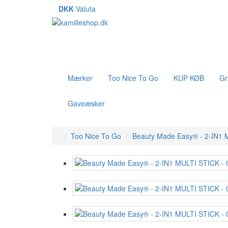
DKK
Valuta
Mærker
Too Nice To Go
KUP KØB
Gr
Gaveæsker
Too Nice To Go
Beauty Made Easy® - 2-IN1 