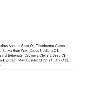
anthus Annuus Seed Oil, Theobroma Cacao
a Sativa Bran Wax, Cocos Nucifera Oil,
tearyl Behenate, Orbignya Oleifera Seed Oil,
rk Extract. May Include: Cl 77491, Cl 77492,
a.