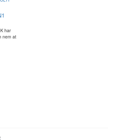
N1
CK har
en nem at