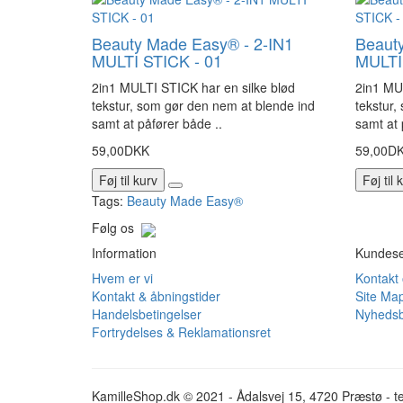
Beauty Made Easy® - 2-IN1
Beaut
MULTI STICK - 01
MULTI
2in1 MULTI STICK har en silke blød
2in1 MUL
tekstur, som gør den nem at blende ind
tekstur,
samt at påfører både ..
samt at 
59,00DKK
59,00D
Føj til kurv
Føj til 
Tags:
Beauty Made Easy®
Følg os
Information
Kundese
Hvem er vi
Kontakt
Kontakt & åbningstider
Site Ma
Handelsbetingelser
Nyhedsb
Fortrydelses & Reklamationsret
KamilleShop.dk © 2021 - Ådalsvej 15, 4720 Præstø - te