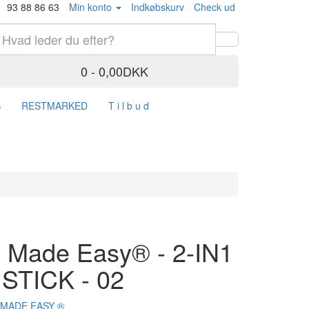
93 88 86 63
Min konto
Indkøbskurv
Check ud
0 - 0,00DKK
S
RESTMARKED
T i l b u d
 Made Easy® - 2-IN1
STICK - 02
MADE EASY ®