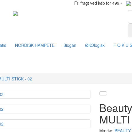
Fri fragt ved køb for 499,-
atis
NORDISK HAMPETE
Biogan
ØKOlogisk
F O K U 
MULTI STICK - 02
Beauty
MULTI 
Mærke:
BEAUTY 