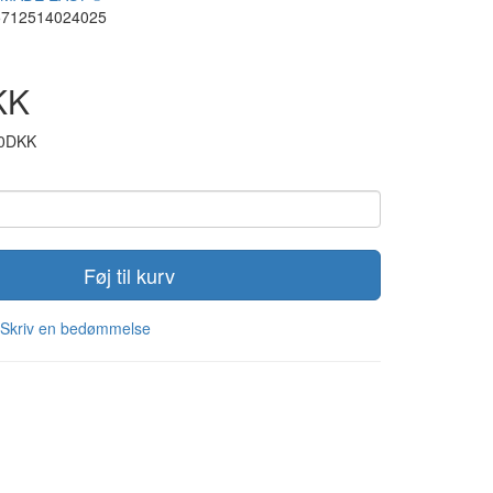
5712514024025
KK
00DKK
Føj til kurv
Skriv en bedømmelse