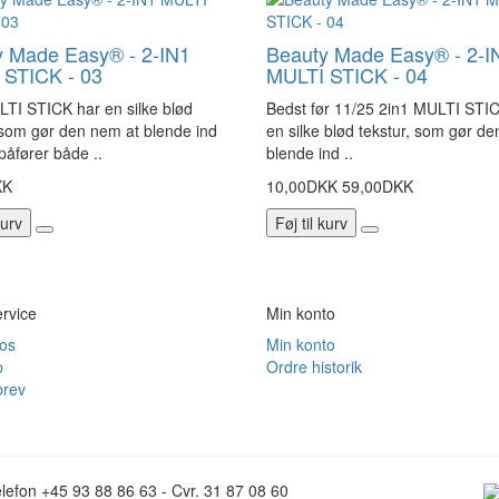
y Made Easy® - 2-IN1
Beauty Made Easy® - 2-I
 STICK - 03
MULTI STICK - 04
TI STICK har en silke blød
Bedst før 11/25 2in1 MULTI STI
 som gør den nem at blende ind
en silke blød tekstur, som gør d
påfører både ..
blende ind ..
KK
10,00DKK
59,00DKK
kurv
Føj til kurv
rvice
Min konto
 os
Min konto
p
Ordre historik
rev
lefon +45 93 88 86 63 - Cvr. 31 87 08 60