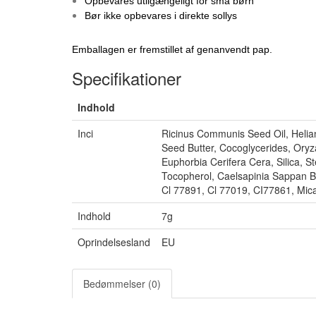
Opbevares utilgængeligt for små børn
Bør ikke opbevares i direkte sollys
Emballagen er fremstillet af genanvendt pap.
Specifikationer
Indhold
Inci
Ricinus Communis Seed Oil, Heli
Seed Butter, Cocoglycerides, Oryz
Euphorbia Cerifera Cera, Silica, S
Tocopherol, Caelsapinia Sappan Ba
Cl 77891, Cl 77019, CI77861, Mic
Indhold
7g
Oprindelsesland
EU
Bedømmelser (0)