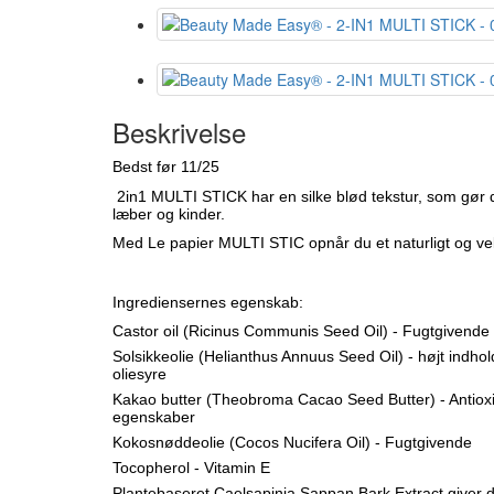
Beskrivelse
Bedst før 11/25
2in1 MULTI STICK
har en silke blød tekstur, som gør
læber og kinder.
Med Le papier MULTI STIC opnår du et naturligt og velp
Ingrediensernes egenskab:
Castor oil (Ricinus Communis Seed Oil) - Fugtgivende
Solsikkeolie (Helianthus Annuus Seed Oil) - højt indho
oliesyre
Kakao butter (Theobroma Cacao Seed Butter) - Antioxidan
egenskaber
Kokosnøddeolie (Cocos Nucifera Oil) - Fugtgivende
Tocopherol - Vitamin E
Plantebaseret Caelsapinia Sappan Bark Extract giver 