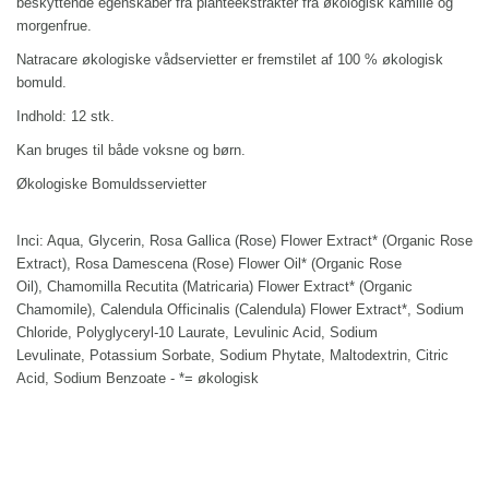
beskyttende egenskaber fra planteekstrakter fra økologisk kamille og
morgenfrue.
Natracare økologiske vådservietter er fremstilet af 100 % økologisk
bomuld.
Indhold: 12 stk.
Kan bruges til både voksne og børn.
Økologiske Bomuldsservietter
Inci: Aqua,
Glycerin,
Rosa Gallica (Rose) Flower Extract* (Organic Rose
Extract),
Rosa Damescena (Rose) Flower Oil* (Organic Rose
Oil),
Chamomilla Recutita (Matricaria) Flower Extract* (Organic
Chamomile),
Calendula Officinalis (Calendula) Flower Extract*,
Sodium
Chloride,
Polyglyceryl-10 Laurate,
Levulinic Acid,
Sodium
Levulinate,
Potassium Sorbate,
Sodium Phytate,
Maltodextrin,
Citric
Acid,
Sodium Benzoate - *= økologisk