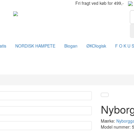
Fri fragt ved køb for 499,-
atis
NORDISK HAMPETE
Biogan
ØKOlogisk
F O K U 
Nyborg
Mærke:
Nyborgg
Model nummer: 