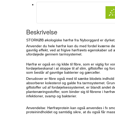
Beskrivelse
STORKØB økologiske hørfrø fra Nyborggard er dyrket,
Anvender du hele hørfrø kan du med fordel kværne dem 
gavnlig effekt, ved at frigive hørfrøets egenskaber ud af
ufordøjede gennem tarmsystemet.
Hørfrø er også en rig kilde til fibre, som er vigtig for 
fordøjelseskanal i at stoppe til af slim, giftstoffer og f
som består af gavnlige bakterier og gærceller.
Derudover er fibre også med til sænke blodets indhold a
absorberer kolesterol og galde fra tarmsystemet. Grunden
giftstoffer ud af fordøjelsessystemet, er blandt andet d
plantenæringsstoffer, som binder sig til fibrene i hørf
infektioner, svamp og bakterier.
Anvendelse: Hørfrøprotein kan også anvendes i fx smo
proteinindholdet og samtidig sikre, at du også får mass