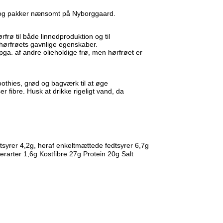
s og pakker nænsomt på Nyborggaard.
rø til både linnedproduktion og til
ørfrøets gavnlige egenskaber.
pga. af andre olieholdige frø, men hørfrøet er
othies, grød og bagværk til at øge
r fibre. Husk at drikke rigeligt vand, da
syrer 4,2g, heraf enkeltmættede fedtsyrer 6,7g
rarter 1,6g Kostfibre 27g Protein 20g Salt