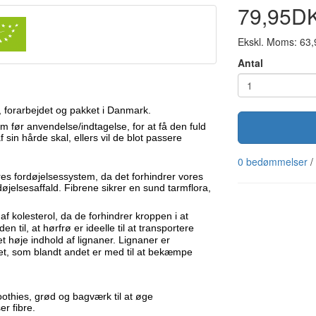
79,95D
Ekskl. Moms: 63
Antal
 forarbejdet og pakket i Danmark.
før anvendelse/indtagelse, for at få den fuld
 sin hårde skal, ellers vil de blot passere
0 bedømmelser
/
vores fordøjelsessystem, da det forhindrer vores
ordøjelsesaffald. Fibrene sikrer en sund tarmflora,
f kolesterol, da de forhindrer kroppen i at
 til, at hørfrø er ideelle til at transportere
et høje indhold af lignaner. Lignaner er
røet, som blandt andet er med til at bekæmpe
othies, grød og bagværk til at øge
er fibre.