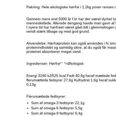
Pakning: Hele økologiske hørfrø i 1,2kg poser rense
Gennem mere end 5000 år f.kr har der været dyrket hørf
menneskeføde. Allerede dengang havde man gavn af h
I nyere tid har hørfrøet været gået lidt i glemmebogen 
vendt stærk tilbage og med god grund.
Anvendelse: Hørfrøprotein kan også anvendes i fx smo
proteinindholdet og samtidig sikre, at du også får masse
proteinet absorberer meget vand.
Ingredienser: Hørfrø* ' *=Økologisk
Energi 3190 kJ/525 kcal Fedt 40,4g heraf mættede fedt
flerumættede fedsyrer 27,6g Kulhydrat 1,6g heraf sukke
0,13g
Flerumættede fedtsyrer:
Sum af omega-3 fedtsyrer 22,1g
Sum af omega-6 fedtsyrer 5,5g
Sum af omega-9 fedtsyrer 6,4g