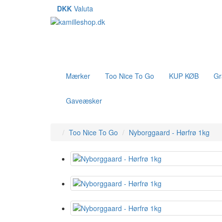
DKK
Valuta
Mærker
Too Nice To Go
KUP KØB
Gr
Gaveæsker
Too Nice To Go
Nyborggaard - Hørfrø 1kg