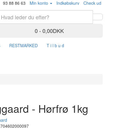
93 88 86 63
Min konto
Indkøbskurv
Check ud
0 - 0,00DKK
S
RESTMARKED
T i l b u d
gaard - Hørfrø 1kg
aard
5704602000097