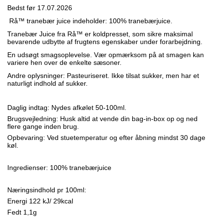
Bedst før 17.07.2026
Rå
™
tranebær juice indeholder: 100% tranebærjuice.
Tranebær Juice fra Rå™ er koldpresset, som sikre maksimal
bevarende udbytte af frugtens egenskaber under forarbejdning.
En udsøgt smagsoplevelse. Vær opmærksom på at smagen kan
variere hen over de enkelte sæsoner.
Andre oplysninger: Pasteuriseret. Ikke tilsat sukker, men har et
naturligt indhold af sukker.
Daglig indtag: Nydes afkølet 50-100ml.
Brugsvejledning: Husk altid at vende din bag-in-box op og ned
flere gange inden brug.
Opbevaring: Ved stuetemperatur og efter åbning mindst 30 dage
køl.
Ingredienser: 100% tranebærjuice
Næringsindhold pr 100ml:
Energi 122 kJ/ 29kcal
Fedt 1,1g