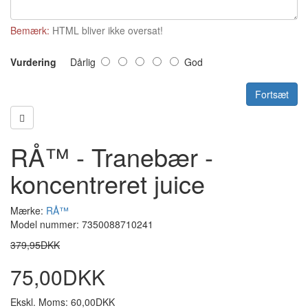
Bemærk:
HTML bliver ikke oversat!
Vurdering
Dårlig
God
Fortsæt
RÅ™ - Tranebær -
koncentreret juice
Mærke:
RÅ™
Model nummer: 7350088710241
379,95DKK
75,00DKK
Ekskl. Moms: 60,00DKK