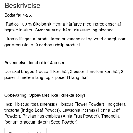
Beskrivelse
Bedst før 4/25.
Radico 100 % Økologisk Henna hårfarve med ingredienser af
højeste kvalitet. Giver samtidig håret elastisitet og blødhed.
I fremstillingen af produkterne anvendes sol og vand energi, som
gør produktet et 0 carbon udslip produkt.
Anvendelse:
Indeholder 4 poser.
Der skal bruges 1 pose til kort hår, 2 poser til mellem kort hår, 3
poser til mellem langt og 4 poser til langt hår.
Opbevaring:
Opbevares ikke i direkte sollys
Inci:
Hibiscus rosa sinensis (Hibiscus Flower Powder),
Indigofera
tinctoria (Indigo Leaf Powder),
Lawsonia inermis (Henna Leaf
Powder),
Phyllanthus emblica (Amla Fruit Powder),
Trigonella
foenum graecum (Methi Seed Powder)