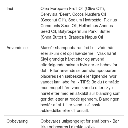
Inci
Olea Europaea Fruit Oil (Olive Oil*),
Cerevisia "Beer", Cocos Nucifera Oil
(Coconut Oil*), Sodium Hydroxide, Ricinus
Communis Seed Oil, Helianthus Annuus
Seed Oil, Butyrospermum Parkii Butter
(Shea Butter*), Brassica Napus Oil
Anvendelse
Massér shampoobaren ind i dit våde hår
eller skum det op i hænderne - Vask håret -
Skyl grundigt håret efter og anvend
efterfølgende balsam hvis der er behov for
det - Efter anvendelse bør shampoobaren
placeres i en sæbeskål eller lignende hvor
vandet kan løbe fra. - TIPS: Bo du i område
med meget hård vand kan du efter skylle
håret efter med en såkaldt sur blanding som
gør det letter at redde igennem. Blandingen
består af af 1 liter vand, 1-2 spsk.
æbleeddike eller citronsaft.
Opbevaring
Opbevares utilgængeligt for små børn - Bør
ikke opbevares i direkte sollys