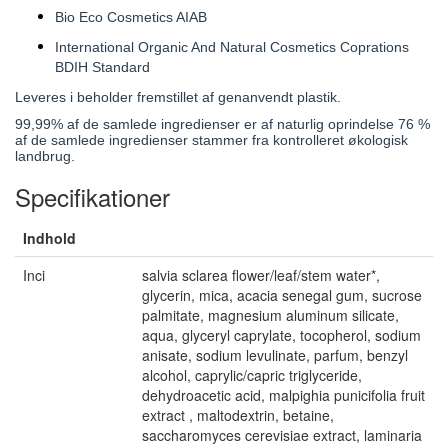
Bio Eco Cosmetics AIAB
International Organic And Natural Cosmetics Coprations
BDIH Standard
Leveres i beholder fremstillet af genanvendt plastik.
99,99% af de samlede ingredienser er af naturlig oprindelse 76 %
af de samlede ingredienser stammer fra kontrolleret økologisk
landbrug.
Specifikationer
Indhold
Inci
salvia sclarea flower/leaf/stem water*,
glycerin, mica, acacia senegal gum, sucrose
palmitate, magnesium aluminum silicate,
aqua, glyceryl caprylate, tocopherol, sodium
anisate, sodium levulinate, parfum, benzyl
alcohol, caprylic/capric triglyceride,
dehydroacetic acid, malpighia punicifolia fruit
extract , maltodextrin, betaine,
saccharomyces cerevisiae extract, laminaria