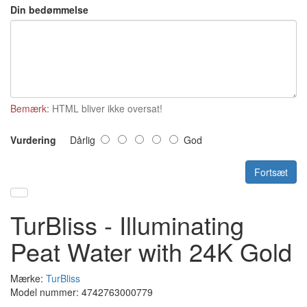
Din bedømmelse
Bemærk:
HTML bliver ikke oversat!
Vurdering
Dårlig
God
Fortsæt
TurBliss - Illuminating
Peat Water with 24K Gold
Mærke:
TurBliss
Model nummer: 4742763000779