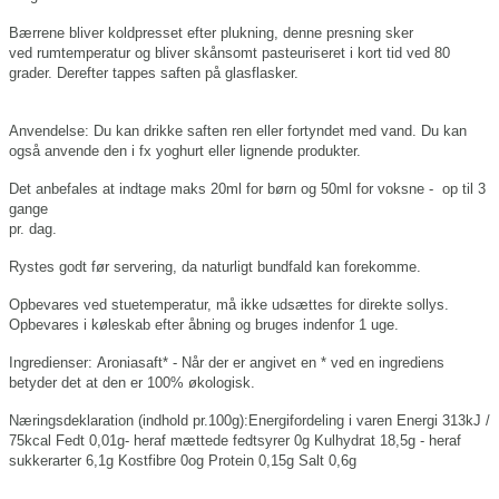
Bærrene bliver koldpresset efter plukning, denne presning sker
ved
rumtemperatur og bliver skånsomt
pasteuriseret i kort tid ved 80
grader.
Derefter tappes saften på glasflasker.
Anvendelse: Du kan drikke saften ren eller fortyndet med vand. Du kan
også anvende den i fx
yoghurt eller lignende produkter.
Det anbefales at indtage maks 2
0ml for børn og 50ml for voksne - op til 3
gange
pr. dag.
Rystes godt før servering, da naturligt bundfald kan forekomme.
Opbevares ved stuetemperatur, må ikke udsættes for direkte sollys.
Opbevares i køleskab efter åbning og bruges indenfor 1 uge.
Ingredienser:
Aroniasaft* - Når der er angivet en * ved en ingrediens
betyder det at den er 100% økologisk.
Næringsdeklaration (indhold pr.100g):Energifordeling i varen Energi 313kJ /
75kcal Fedt 0,01g- heraf mættede fedtsyrer 0g Kulhydrat 18,5g - heraf
sukkerarter 6,1g Kostfibre 0og Protein 0,15g Salt 0,6g