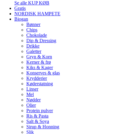
Se alle KUP KØB
Gratis
NORDISK HAMPETE
Biogan
Bønner
Chips
Chokolade
Dip & Dressing
Drikke
Galetter
Gryn & Korn
Kerner & frø
Kiks & Kager
Konserves & glas
Krydderier
Køderstatning
Linser
Mel
Nødder
Olier
Protein pulver
Ris & Pasta
Salt & Soya
Sirup & Honning
Slik