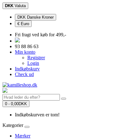
DKK
Valuta
DKK Danske Kroner
€ Euro
Fri fragt ved køb for 499,-
93 88 86 63
Min konto
Registrer
Login
Indkøbskurv
Check ud
0 - 0,00DKK
Indkøbskurven er tom!
Kategorier
Mærker