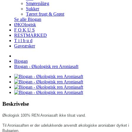
Smørepålæg
Sukker
Tørret frugt & Grønt
Se alle Biogan
ØKOlogisk
F O K U S
RESTMARKED
T i l b u d
Gaveæsker
Biogan
Biogan - Økologisk ren Aroniasaft
Beskrivelse
Økologisk 100% REN Aroniasaft ikke tilsat vand.
Til Aroniasaften er der udelukkende anvendt økologiske aroniabær dyrket i
Bulgarien.