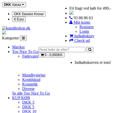
DKK
Valuta
Fri fragt ved køb for 499,-
DKK Danske Kroner
93 88 86 63
€ Euro
Min konto
Registrer
Login
Indkøbskurv
Kategorier
Check ud
Mærker
Too Nice To Go
0 - 0,00DKK
Fødevarer
Indkøbskurven er tom!
Mundhygiejne
Kosttilskud
Kosmetik
Diverse
Se alle Too Nice To Go
KUP KØB
DKK 3
DKK 5
DKK 10