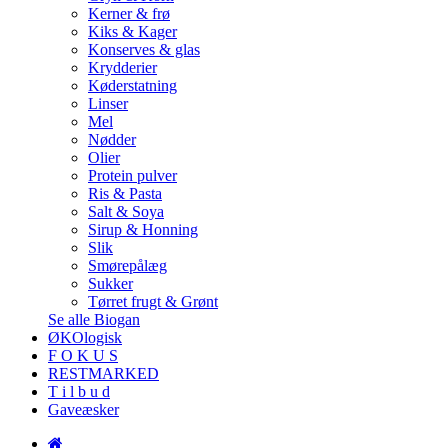
Kerner & frø
Kiks & Kager
Konserves & glas
Krydderier
Køderstatning
Linser
Mel
Nødder
Olier
Protein pulver
Ris & Pasta
Salt & Soya
Sirup & Honning
Slik
Smørepålæg
Sukker
Tørret frugt & Grønt
Se alle Biogan
ØKOlogisk
F O K U S
RESTMARKED
T i l b u d
Gaveæsker