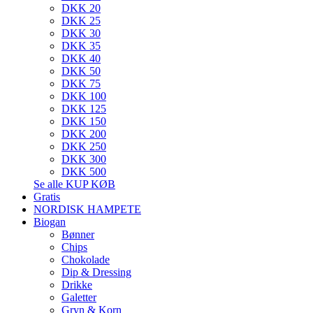
DKK 20
DKK 25
DKK 30
DKK 35
DKK 40
DKK 50
DKK 75
DKK 100
DKK 125
DKK 150
DKK 200
DKK 250
DKK 300
DKK 500
Se alle KUP KØB
Gratis
NORDISK HAMPETE
Biogan
Bønner
Chips
Chokolade
Dip & Dressing
Drikke
Galetter
Gryn & Korn