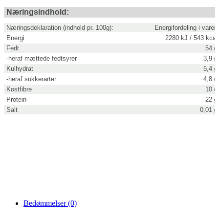
Næringsindhold:
Næringsdeklaration (indhold pr. 100g):
Energifordeling i varen
Energi
2280 kJ / 543 kcal
Fedt
54 g
-heraf mættede fedtsyrer
3,9 g
Kulhydrat
5,4 g
-heraf sukkerarter
4,8 g
Kostfibre
10 g
Protein
22 g
Salt
0,01 g
Bedømmelser (0)