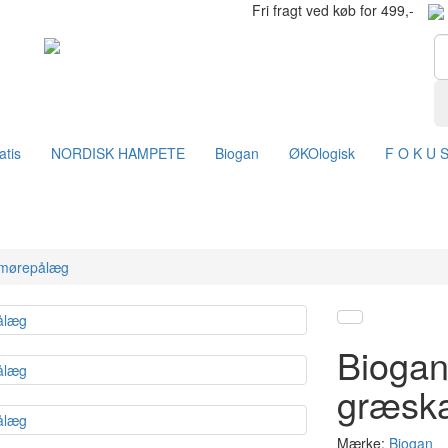
Fri fragt ved køb for 499,-
atis
NORDISK HAMPETE
Biogan
ØKOlogisk
F O K U 
smørepålæg
Biogan
græsk
Mærke:
Biogan