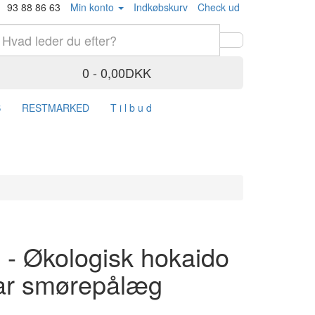
93 88 86 63
Min konto
Indkøbskurv
Check ud
0 - 0,00DKK
S
RESTMARKED
T i l b u d
 - Økologisk hokaido
ar smørepålæg