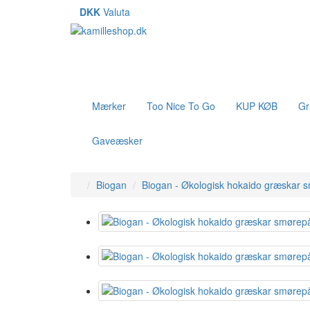
DKK
Valuta
Mærker
Too Nice To Go
KUP KØB
Gr
Gaveæsker
Biogan
Biogan - Økologisk hokaido græskar 