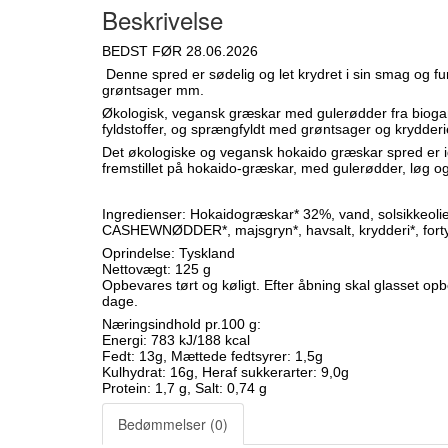
Beskrivelse
BEDST FØR 28.06.2026
Denne spred er sødelig og let krydret i sin smag og fu
grøntsager mm.
Økologisk, vegansk græskar med gulerødder fra bioga
fyldstoffer, og sprængfyldt med grøntsager og krydderi
Det økologiske og vegansk hokaido græskar spred er id
fremstillet på hokaido-græskar, med gulerødder, løg og
Ingredienser: Hokaidogræskar* 32%, vand, solsikkeolie*,
CASHEWNØDDER*, majsgryn*, havsalt, krydderi*, forty
Oprindelse: Tyskland
Nettovægt: 125 g
Opbevares tørt og køligt. Efter åbning skal glasset op
dage.
Næringsindhold pr.100 g:
Energi: 783 kJ/188 kcal
Fedt: 13g, Mættede fedtsyrer: 1,5g
Kulhydrat: 16g, Heraf sukkerarter: 9,0g
Protein: 1,7 g, Salt: 0,74 g
Bedømmelser (0)