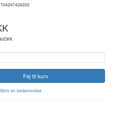
5704297426202
KK
,40DKK
Føj til kurv
Skriv en bedømmelse