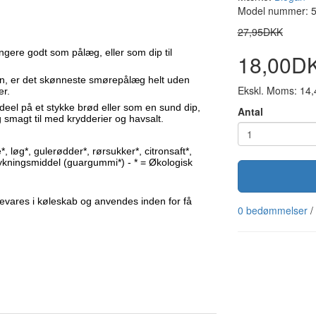
Model nummer: 
27,95DKK
ngere godt som pålæg, eller som dip til
18,00D
n, er det skønneste smørepålæg helt uden
Ekskl. Moms: 14
er.
eel på et stykke brød eller som en sund dip,
Antal
 smagt til med krydderier og havsalt.
 løg*, gulerødder*, rørsukker*, citronsaft*,
kningsmiddel (guargummi*) - * = Økologisk
bevares i køleskab og anvendes inden for få
0 bedømmelser
/