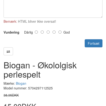
Bemærk:
HTML bliver ikke oversat!
Vurdering
Dårlig
God
Fortsæt
Biogan - Økololgisk
perlespelt
Mærke:
Biogan
Model nummer: 5704297112525
38,95DKK