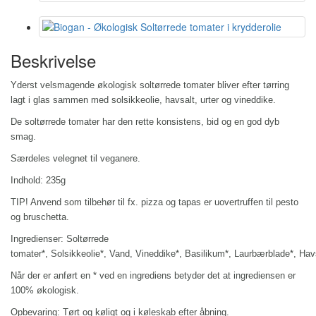
Beskrivelse
Yderst velsmagende økologisk soltørrede tomater bliver efter tørring
lagt i glas sammen med solsikkeolie, havsalt, urter og vineddike.
De soltørrede tomater har den rette konsistens, bid og en god dyb
smag.
Særdeles v
elegnet til veganere.
Indhold: 235g
TIP! Anvend som tilbehør til fx. pizza og tapas er uovertruffen til pesto
og bruschetta.
Ingredienser:
Soltørrede
tomater*,
Solsikkeolie*,
Vand,
Vineddike*,
Basilikum*,
Laurbærblade*,
Hav
Når der er anført en * ved en ingrediens betyder det at ingrediensen er
100% økologisk.
Opbevaring: Tørt og køligt og i køleskab efter åbning.