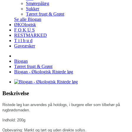
Smørepålæg
Sukker
Tørret frugt & Grønt
Se alle Biogan
ØKOlogisk
F O K U S
RESTMARKED
T i l b u d
Gaveæsker
Biogan
Tørret frugt & Grønt
Biogan - Økologisk Ristede løg
Beskrivelse
Ristede løg kan anvendes på hotdogs, i burgere
eller som tilbehør på
rugbrødsmaden.
Indhold: 200g
Opbevaring:
Mørkt og tørt og uden direkte sollys.