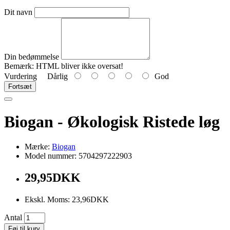
Dit navn
Din bedømmelse
Bemærk:
HTML bliver ikke oversat!
Vurdering
Dårlig
God
Fortsæt
Biogan - Økologisk Ristede løg
Mærke:
Biogan
Model nummer: 5704297222903
29,95DKK
Ekskl. Moms: 23,96DKK
Antal
Føj til kurv