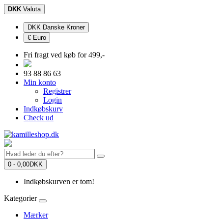
DKK
Valuta
DKK Danske Kroner
€ Euro
Fri fragt ved køb for 499,-
93 88 86 63
Min konto
Registrer
Login
Indkøbskurv
Check ud
0 - 0,00DKK
Indkøbskurven er tom!
Kategorier
Mærker