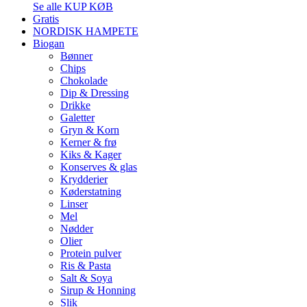
Se alle KUP KØB
Gratis
NORDISK HAMPETE
Biogan
Bønner
Chips
Chokolade
Dip & Dressing
Drikke
Galetter
Gryn & Korn
Kerner & frø
Kiks & Kager
Konserves & glas
Krydderier
Køderstatning
Linser
Mel
Nødder
Olier
Protein pulver
Ris & Pasta
Salt & Soya
Sirup & Honning
Slik