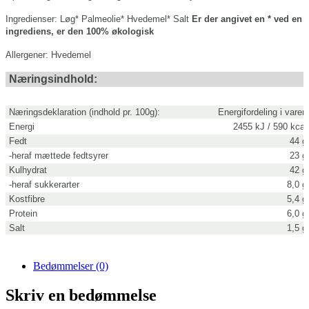
Ingredienser:
Løg*
Palmeolie*
Hvedemel*
Salt
Er der angivet en * ved en
ingrediens, er den 100% økologisk
Allergener:
Hvedemel
Næringsindhold:
Næringsdeklaration (indhold pr. 100g):
Energifordeling i varen
Energi
2455 kJ / 590 kcal
Fedt
44 g
-heraf mættede fedtsyrer
23 g
Kulhydrat
42 g
-heraf sukkerarter
8,0 g
Kostfibre
5,4 g
Protein
6,0 g
Salt
1,5 g
Bedømmelser (0)
Skriv en bedømmelse