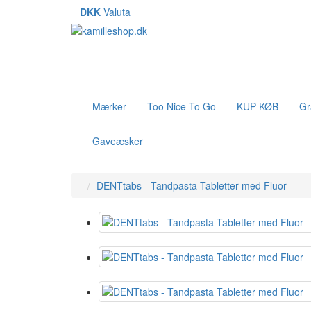
DKK
Valuta
Mærker
Too Nice To Go
KUP KØB
Gr
Gaveæsker
DENTtabs - Tandpasta Tabletter med Fluor