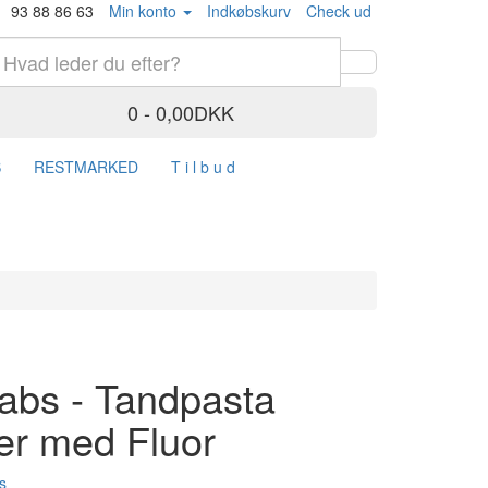
93 88 86 63
Min konto
Indkøbskurv
Check ud
0 - 0,00DKK
S
RESTMARKED
T i l b u d
bs - Tandpasta
ter med Fluor
s