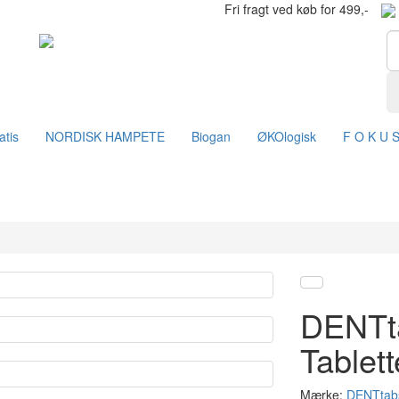
Fri fragt ved køb for 499,-
atis
NORDISK HAMPETE
Biogan
ØKOlogisk
F O K U 
DENTta
Tablet
Mærke:
DENTtab