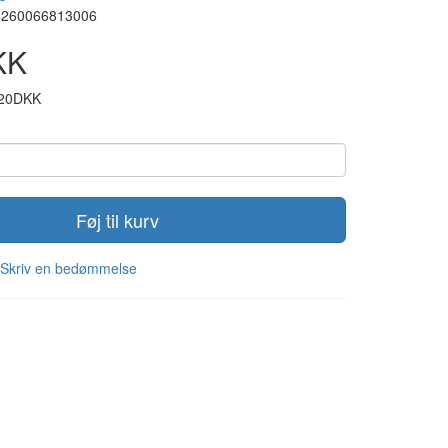
4260066813006
KK
,20DKK
Føj til kurv
Skriv en bedømmelse