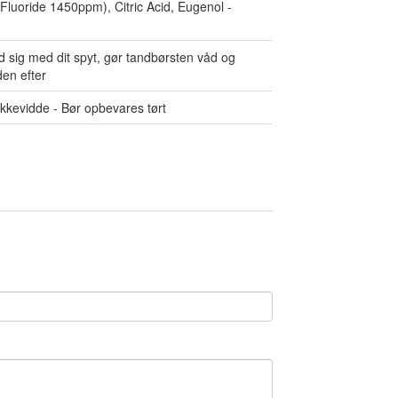
Fluoride 1450ppm), Citric Acid, Eugenol -
d sig med dit spyt, gør tandbørsten våd og
den efter
kevidde - Bør opbevares tørt