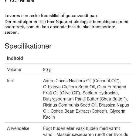
CO2 Neutral
Leveres i en æske fremstillet af genanvendt pap.
Der medfølger en lille Fair Squared økologisk bomuldspose med
snoretræk, som du kan anvende hvis du skal transportere
sæben.
Specifikationer
Indhold
Volume
80 g
Inci
Aqua, Cocos Nucifera Oil (Coconut Oil*),
Orbignya Oleifera Seed Oil, Olea Europaea
Fruit Oil (Olive Oil*), Sodium Hydroxide,
Butyrospermum Parkii Butter (Shea Butter*),
Ricinus Communis Seed Oil, Brassica Napus
Oil, Coffee Bean Extract (Coffee*), Glycerin,
Kaolin
Anvendelse
Fugt huden eller vask huden med varmt
vand - Massér sæbebaren rundt der hvor du