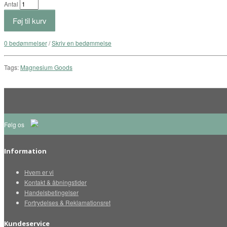
Antal
Føj til kurv
0 bedømmelser
/
Skriv en bedømmelse
Tags:
Magnesium Goods
Følg os
Information
Hvem er vi
Kontakt & åbningstider
Handelsbetingelser
Fortrydelses & Reklamationsret
Kundeservice