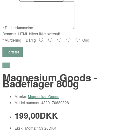
Din bedømmelse
Bemærk:
HTML bliver ikke oversat!
Vurdering
Dårlig
God
Fortsæt
Magnesium Goods -
Badeflager 800g
Mærke:
Magnesium Goods
Model nummer: 4820170680828
199,00DKK
Ekskl. Moms: 159,20DKK