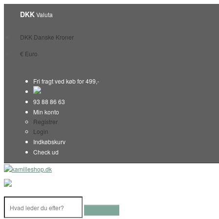
DKK
Valuta
DKK Danske Kroner
€ Euro
Fri fragt ved køb for 499,-
93 88 86 63
Min konto
Registrer
Login
Indkøbskurv
Check ud