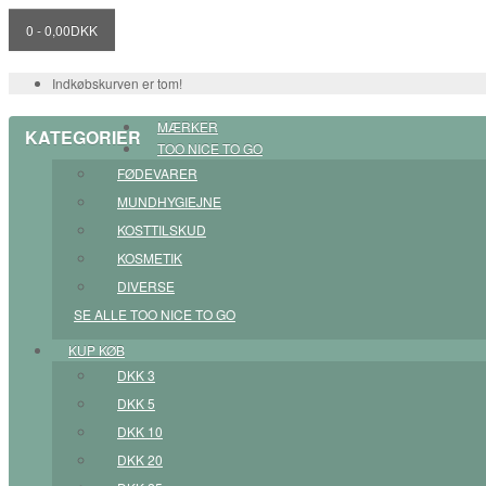
0 - 0,00DKK
Indkøbskurven er tom!
MÆRKER
KATEGORIER
TOO NICE TO GO
FØDEVARER
MUNDHYGIEJNE
KOSTTILSKUD
KOSMETIK
DIVERSE
SE ALLE TOO NICE TO GO
KUP KØB
DKK 3
DKK 5
DKK 10
DKK 20