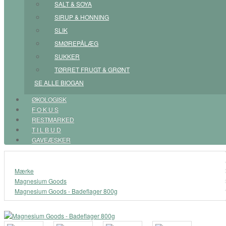
SALT & SOYA
SIRUP & HONNING
SLIK
SMØREPÅLÆG
SUKKER
TØRRET FRUGT & GRØNT
SE ALLE BIOGAN
ØKOLOGISK
F O K U S
RESTMARKED
T I L B U D
GAVEÆSKER
Mærke
Magnesium Goods
Magnesium Goods - Badeflager 800g