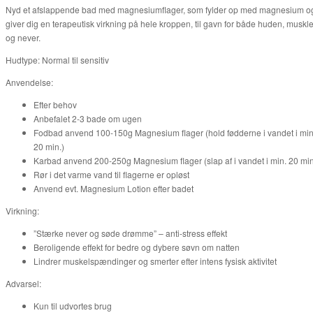
Nyd et afslappende bad med magnesiumflager, som fylder op med magnesium o
giver dig en terapeutisk virkning på hele kroppen, til gavn for både huden, muskle
og never.
Hudtype: Normal til sensitiv
Anvendelse:
Efter behov
Anbefalet 2-3 bade om ugen
Fodbad anvend 100-150g Magnesium flager (hold fødderne i vandet i min
20 min.)
Karbad anvend 200-250g Magnesium flager (slap af i vandet i min. 20 mi
Rør i det varme vand til flagerne er opløst
Anvend evt. Magnesium Lotion efter badet
Virkning:
”Stærke never og søde drømme” – anti-stress effekt
Beroligende effekt for bedre og dybere søvn om natten
Lindrer muskelspændinger og smerter efter intens fysisk aktivitet
Advarsel:
Kun til udvortes brug