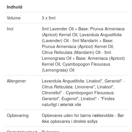
Indhold
Volume
3 x 5ml
Inci
5ml Lavender Oil + Base: Prunus Armeniaca
(Apricot) Kernel Oil, Lavandula Angustifolia
(Lavender) Oil - 5ml Mandarin + Base:
Prunus Armeniaca (Apricot) Kernel Oil,
Citrus Reticulata (Mandarin) Oil - 5ml
Lemongrass Oil + Base: Armeniaca (Apricot)
Kernel Oil, Cyambopogon Flexuosus
(Lemongrass) Oil
Allergener
Lavandula Angustifolia: Linalool*, Geraniol* -
Citrus Reticulata: Limonene*, Linalool*,
Citronellol* - Cyambopogon Flexuosus:
Geraniol*, Eugenol*, Linalool* - *Findes
naturligt i æterisk olie
Opbevaring
Opbevares uden for børns rækkevidde - Bør
ikke opbevares i direkte sollys