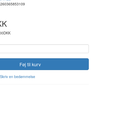
4260365853109
KK
,00DKK
Føj til kurv
Skriv en bedømmelse