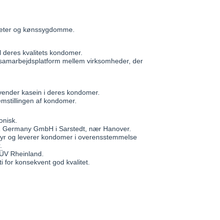
iteter og kønssygdomme.
 deres kvalitets kondomer.
 samarbejdsplatform mellem virksomheder, der
nder kasein i deres kondomer.
emstillingen af kondomer.
onisk.
R Germany GmbH i Sarstedt, nær Hanover.
styr og leverer kondomer i overensstemmelse
.
TÜV Rheinland.
i for konsekvent god kvalitet.