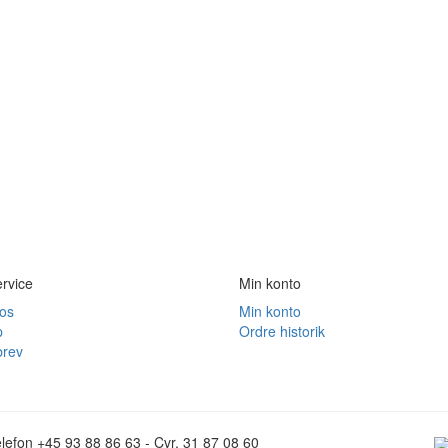
rvice
Min konto
 os
Min konto
p
Ordre historik
rev
lefon +45 93 88 86 63 - Cvr. 31 87 08 60