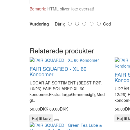
Bemærk:
HTML bliver ikke oversat!
Vurdering
Dårlig
God
Relaterede produkter
FAIR SQUARED - XL 60
Kondomer
FAIR 
Kondo
UDGÅR AF SORTIMENT (BEDST FØR
10/26) FAIR SQUARED XL 60
UDGÅR 
kondomer.Ekstra largeGennemsigtigMed
12/26) 
gl..
kondomer
50,00DKK
89,00DKK
50,00D
Føj til kurv
Føj til 