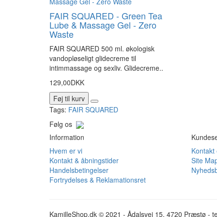
FAIR SQUARED - Green Tea
Lube & Massage Gel - Zero
Waste
FAIR SQUARED 500 ml. økologisk
vandopløseligt glidecreme til
intimmassage og sexliv. Glidecreme..
129,00DKK
Føj til kurv
Tags:
FAIR SQUARED
Følg os
Information
Kundese
Hvem er vi
Kontakt
Kontakt & åbningstider
Site Ma
Handelsbetingelser
Nyhedsb
Fortrydelses & Reklamationsret
KamilleShop.dk © 2021 - Ådalsvej 15, 4720 Præstø - te