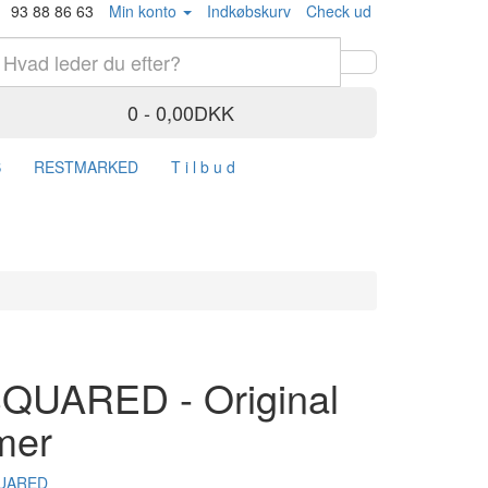
93 88 86 63
Min konto
Indkøbskurv
Check ud
0 - 0,00DKK
S
RESTMARKED
T i l b u d
QUARED - Original
mer
QUARED