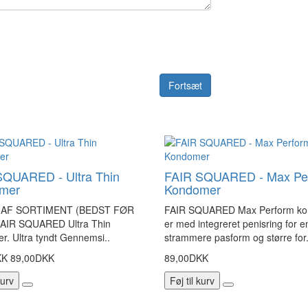
Fortsæt
SQUARED - Ultra Thin
FAIR SQUARED - Max Pe
mer
Kondomer
AF SORTIMENT (BEDST FØR
FAIR SQUARED Max Perform k
FAIR SQUARED Ultra Thin
er med integreret penisring for e
. Ultra tyndt Gennemsi..
strammere pasform og større for.
KK
89,00DKK
89,00DKK
kurv
Føj til kurv