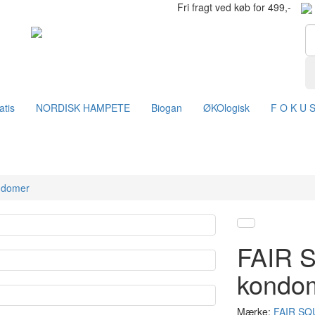
Fri fragt ved køb for 499,-
atis
NORDISK HAMPETE
Biogan
ØKOlogisk
F O K U 
ndomer
FAIR S
kondo
Mærke:
FAIR S