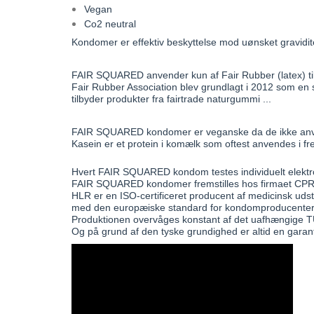
Vegan
Co2 neutral
Kondomer er effektiv besky
ttelse mod uønsket gravid
FAIR SQUARED anvender kun af Fair Rubber (latex) til
Fair Rubber Association blev grundlagt i 2012 som en
tilbyder produkter fra fairtrade naturgummi ...
FAIR SQUARED kondomer er veganske da de ikke anve
Kasein er et protein i komælk som oftest anvendes i fr
Hvert FAIR SQUARED kondom testes individuelt elektr
FAIR SQUARED kondomer fremstilles hos firmaet CP
HLR er en ISO-certificeret producent af medicinsk ud
med den europæiske standard for kondomproducenter
Produktionen overvåges konstant af det uafhængige 
Og på grund af den tyske grundighed er altid en garant