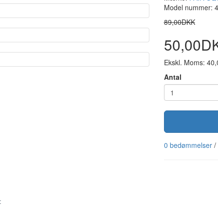
Model nummer: 
89,00DKK
50,00D
Ekskl. Moms: 40
Antal
0 bedømmelser
/
: