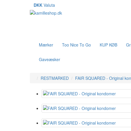
DKK
Valuta
Mærker
Too Nice To Go
KUP KØB
Gr
Gaveæsker
RESTMARKED
FAIR SQUARED - Original ko