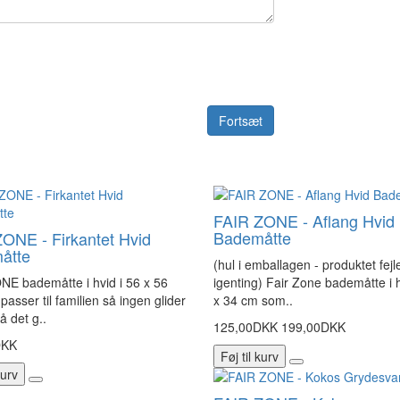
Fortsæt
FAIR ZONE - Aflang Hvid
Bademåtte
ONE - Firkantet Hvid
åtte
(hul i emballagen - produktet fejl
NE bademåtte i hvid i 56 x 56
igenting) Fair Zone bademåtte i h
asser til familien så ingen glider
x 34 cm som..
å det g..
125,00DKK
199,00DKK
DKK
Føj til kurv
kurv