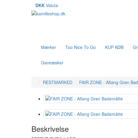
DKK
Valuta
Mærker
Too Nice To Go
KUP KØB
Gr
Gaveæsker
RESTMARKED
FAIR ZONE - Aflang Grøn Ba
Beskrivelse