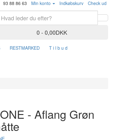
93 88 86 63
Min konto
Indkøbskurv
Check ud
0 - 0,00DKK
S
RESTMARKED
T i l b u d
ONE - Aflang Grøn
åtte
NE