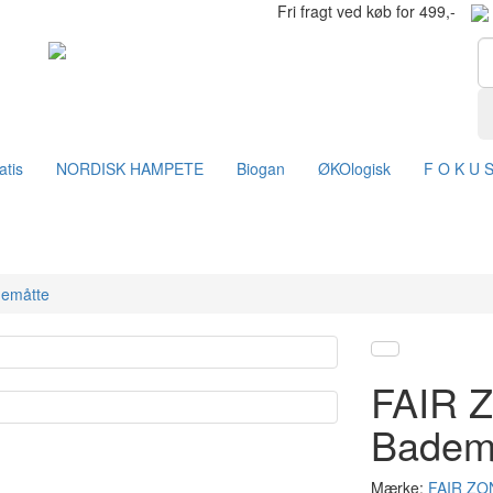
Fri fragt ved køb for 499,-
atis
NORDISK HAMPETE
Biogan
ØKOlogisk
F O K U 
demåtte
FAIR Z
Badem
Mærke:
FAIR ZO