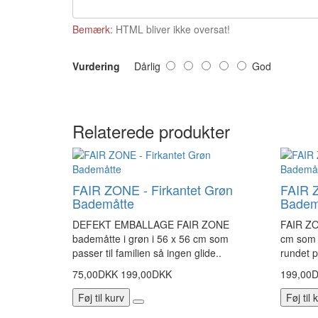
Bemærk:
HTML bliver ikke oversat!
Vurdering
Dårlig
God
Relaterede produkter
FAIR ZONE - Firkantet Grøn
FAIR Z
Bademåtte
Badem
DEFEKT EMBALLAGE FAIR ZONE
FAIR ZO
bademåtte i grøn i 56 x 56 cm som
cm som p
passer til familien så ingen glide..
rundet p
75,00DKK
199,00DKK
199,00
Føj til kurv
Føj til 