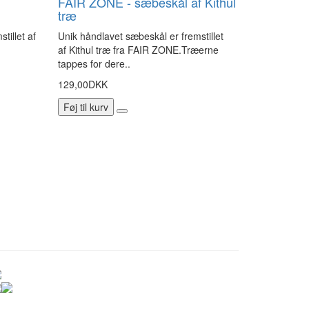
FAIR ZONE - sæbeskål af Kithul
træ
illet af
Unik håndlavet sæbeskål er fremstillet
af Kithul træ fra FAIR ZONE.Træerne
tappes for dere..
129,00DKK
Føj til kurv