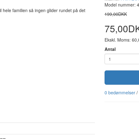
Model nummer: 
 hele familien så ingen glider rundet på det
199,00DKK
75,00D
Ekskl. Moms: 60
Antal
0 bedømmelser
/