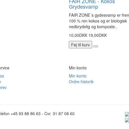
FAIR ZONE - Kokos
Grydesvamp
FAIR ZONE´s gydesvamp er fremst
100 % ren kokos og er biologisk
nedbrydelig og komposte..
10,00DKK
19,00DKK
Føj til kurv
rvice
Min konto
 os
Min konto
p
Ordre historik
rev
lefon +45 93 88 86 63 - Cvr. 31 87 08 60