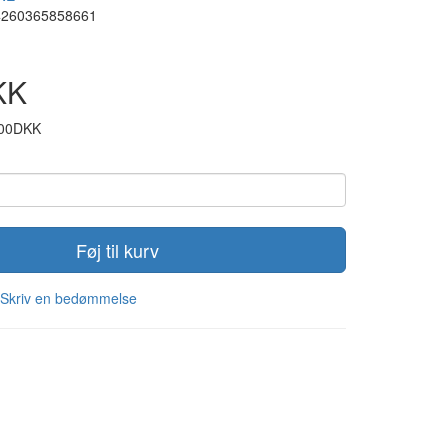
4260365858661
KK
,00DKK
Føj til kurv
Skriv en bedømmelse