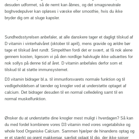
desuden udformet, så de nemt kan åbnes, og det smagsneutrale
boghvedepulver kan opløses i væske eller smoothie, hvis du ikke
bryder dig om at sluge kapsler.
Sundhedsstyrelsen anbefaler, at alle danskere tager et dagligt tilskud af
D vitamin i vinterhalvåret (oktober til april), mens gravide og ældre bør
tage et tilskud året rundt. Simpelthen fordi det er svært, at få nok alene
gennem kosten, ligesom vi på den nordlige halvkugle ikke udsættes for
nok sollys på denne tid af året. D vitamin anbefales derfor som et
tilskud til at støtte immunsystemet.
D3 vitamin bidrager bl.a. til immunforsvarets normale funktion og til
vedligeholdelsen af tænder og knogler ved at understøtte optaget af
calcium. Det bidrager desuden til en normal celledeling samt til en
normal muskelfunktion.
Ønsker du at understøtte dine knogler mest muligt i hverdagen? Så kan
du med fordel kombinere vores D3 vitamin med vores vegetabilske og
whole food Organiske Calcium. Sammen hjælper de hinandens optag og
er et stærkt og grønt makkerpar, særligt oplagt til dig, der ikke spiser