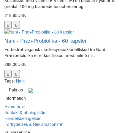
Kosttilskud med vitamin E.Vitamin-E i en base af frysetørret
grønkål.100 mg blandede tocopheroler og..
218,95DKK
Nani - Præ+Probiotika - 60 kapsler
Forbedret vegansk mælkesyrebakterietilskud fra Nani:
Præ+probiotika er et kosttilskud, med hele 5 mi..
288,00DKK
Tags:
Nani
Følg os
Information
Hvem er vi
Kontakt & åbningstider
Handelsbetingelser
Fortrydelses & Reklamationsret
Kundeservice