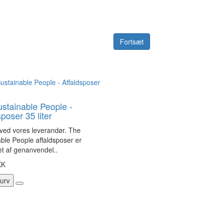
Fortsæt
stainable People -
poser 35 liter
ved vores leverandør. The
ble People affaldsposer er
let af genanvendel..
KK
kurv