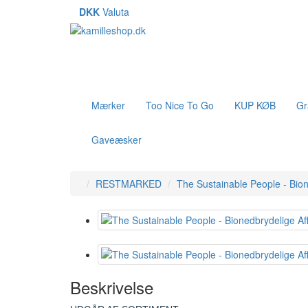
DKK
Valuta
Mærker
Too Nice To Go
KUP KØB
Gr
Gaveæsker
RESTMARKED
The Sustainable People - Bion
Beskrivelse