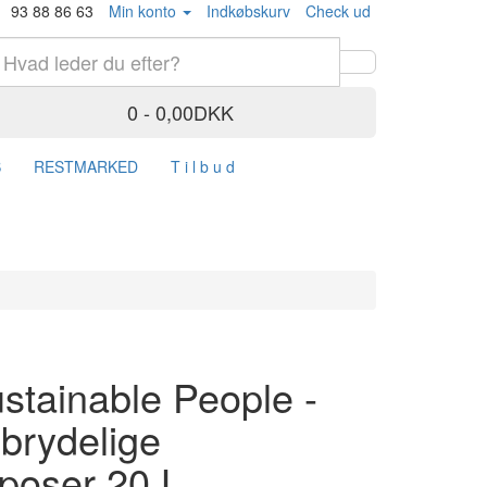
93 88 86 63
Min konto
Indkøbskurv
Check ud
0 - 0,00DKK
S
RESTMARKED
T i l b u d
stainable People -
brydelige
sposer 20 L