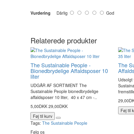
Vurdering
Dårlig
God
Relaterede produkter
The Sustainable People -
The Su
Bionedbrydelige Affaldsposer 10
Affalds
liter
Udsolgt 
UDGÅR AF SORTIMENT The
Sustaina
Sustainable People bionedbrydelige
fremstil
affaldsposer 10 liter, 40 x 47 cm -..
29,00D
5,00DKK
29,00DKK
Føj til 
Føj til kurv
Tags:
The Sustainable People
Følg os