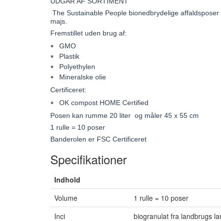
UDGÅR AF SORTIMENT
The Sustainable People bionedbrydelige affaldsposer er 
majs.
Fremstillet uden brug af:
GMO
Plastik
Polyethylen
Mineralske olie
Certificeret:
OK compost HOME Certified
Posen kan rumme 20 liter og måler 45 x 55 cm
1 rulle = 10 poser
Banderolen er FSC Certificeret
Specifikationer
Indhold
Volume
1 rulle = 10 poser
Inci
biogranulat fra landbrugs l