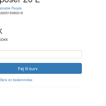
ainable People
4260515080218
K
00DKK
Føj til kurv
Skriv en bedømmelse