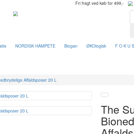
Fri fragt ved køb for 499,-
atis
NORDISK HAMPETE
Biogan
ØKOlogisk
F O K U 
edbrydelige Affaldsposer 20 L
The Su
Bioned
Affald