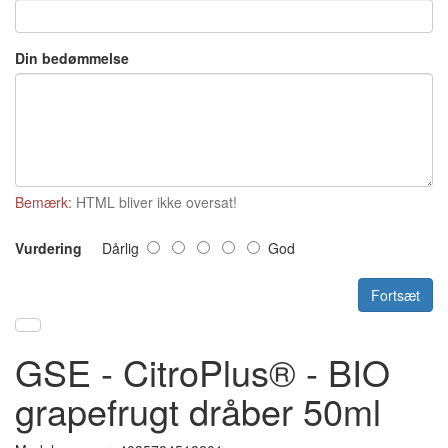
Din bedømmelse
Bemærk:
HTML bliver ikke oversat!
Vurdering
Dårlig
God
Fortsæt
GSE - CitroPlus® - BIO
grapefrugt dråber 50ml