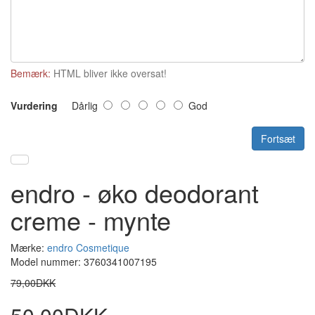
Bemærk:
HTML bliver ikke oversat!
Vurdering
Dårlig
God
Fortsæt
endro - øko deodorant
creme - mynte
Mærke:
endro Cosmetique
Model nummer: 3760341007195
79,00DKK