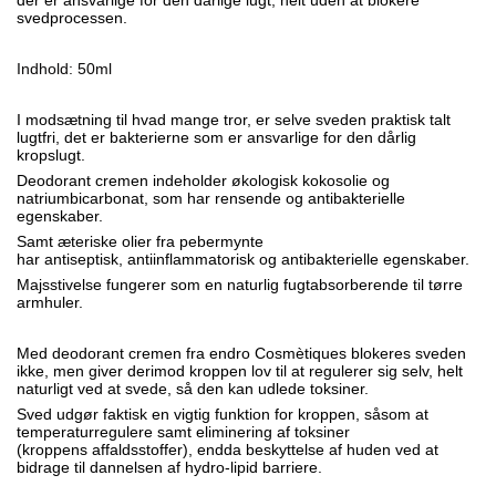
der er ansvarlige for den dårlige lugt, helt uden at blokere
svedprocessen.
Indhold: 50ml
I modsætning til hvad mange tror, ​​er selve sveden praktisk talt
lugtfri, det er bakterierne som er ansvarlige for den dårlig
kropslugt.
Deodorant cremen indeholder økologisk kokosolie og
natriumbicarbonat, som har rensende og antibakterielle
egenskaber.
Samt æteriske olier fra pebermynte
har antiseptisk, antiinflammatorisk og antibakterielle egenskaber.
Majsstivelse fungerer som en naturlig fugtabsorberende til tørre
armhuler.
Med deodorant cremen fra endro Cosmètiques blokeres sveden
ikke, men giver derimod kroppen lov til at regulerer sig selv, helt
naturligt ved at svede, så den kan udlede toksiner.
Sved udgør faktisk en vigtig funktion for kroppen, såsom at
temperaturregulere samt eliminering af toksiner
(kroppens affaldsstoffer), endda beskyttelse af huden ved at
bidrage til dannelsen af ​​hydro-lipid barriere.