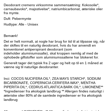
Deodorant cremens virksomme sammensætning: Kokosolie*,
carnaubavoks*, majsstivelse*, natriumbicarbonat, æteriske olier
fra mynte.
Duft: Pebermynte
Hudtype: Alle - Unisex
Bemærk!
Det er helt normalt, at nogle har brug for tid til at tilpasse sig, når
der skiftes til en naturlig deodorant, hvis du har anvendt en
konventionel antiperspirant deodorant (som
indeholder aluminiumssalte), skal kroppen nemlig af ​​med de
ophobede giftstoffer som aluminiumssaltene har blokeret for.
Generelt tager det typisk fra 2 uger og helt op til en 1 måned at
vænne sig til naturlige deodoranter.
Inci: COCOS NUCIFERA OIL*, ZEA MAYS STARCH*, SODIUM
BICARBONATE, COPERNICIA CERIFERA WAX*, MENTHA
PIPERITA OIL*, CEDRUS ATLANTICA BARK OIL*, LIMONENE**
*Ingredienser fra økologisk landbrug ** Allergen findes naturligt i
æteriske olier 80% af de samlede ingredienser er fra økologisk
landbrug