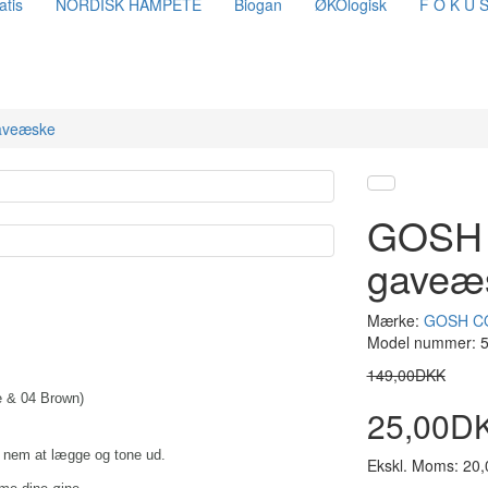
atis
NORDISK HAMPETE
Biogan
ØKOlogisk
F O K U 
gaveæske
GOSH -
gaveæ
Mærke:
GOSH C
Model nummer: 
149,00DKK
e & 04 Brown)
25,00D
 nem at lægge og tone ud.
Ekskl. Moms: 20