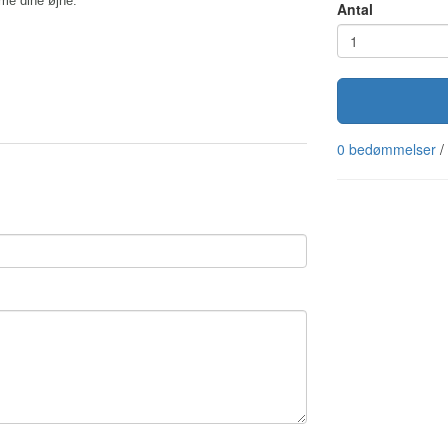
mme dine øjne.
Antal
0 bedømmelser
/