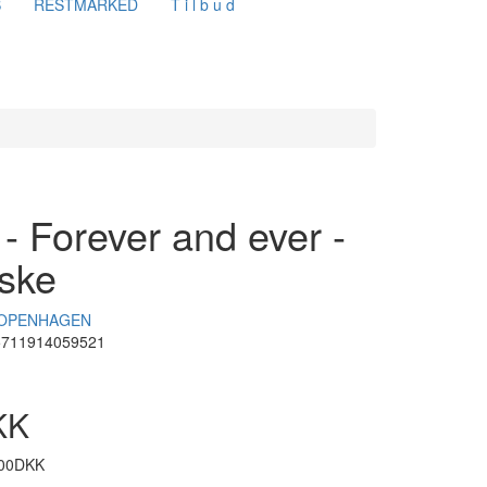
S
RESTMARKED
T i l b u d
 Forever and ever -
ske
OPENHAGEN
5711914059521
KK
,00DKK