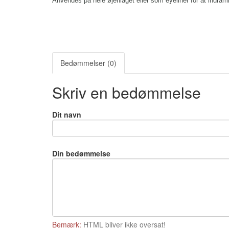
Anvendes på hele øjenlåget eller som eyeliner for at indra
Bedømmelser (0)
Skriv en bedømmelse
Dit navn
Din bedømmelse
Bemærk:
HTML bliver ikke oversat!