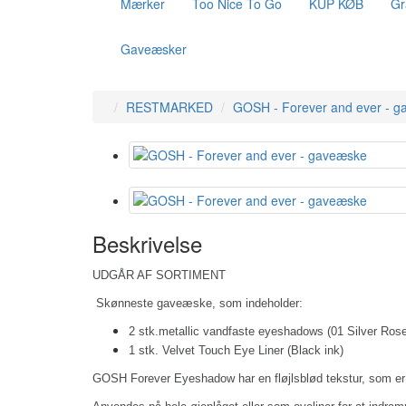
Mærker
Too Nice To Go
KUP KØB
Gr
Gaveæsker
RESTMARKED
GOSH - Forever and ever - 
Beskrivelse
UDGÅR AF SORTIMENT
Skønneste gaveæske, som indeholder:
2 stk.metallic vandfaste eyeshadows (01 Silver Ros
1 stk. Velvet Touch Eye Liner (Black ink)
GOSH Forever Eyeshadow har en fløjlsblød tekstur, som er