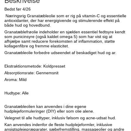
Bedst før 4/26
Næringsrig Granatæbleolie som er rig på vitamin-C og essentielle
antioxidanter, der har energigivende og stimulerende effekt på
både hud og hovedbund.
Granatæblefrøolie indeholder en sjælden essentiel fedtsyre kendt
som punicinsyre (også kaldet omega 5) som har vist sig at
afhjælpe samt reducere forekomsten af inflammation, støtte
kollagenfibre og fremme elasticitet.
Granatæbleolie forbedre udseendet af beskadiget hud og ar.
Ekstraktionsmetode: Koldpresset
Absorptionsrate: Gennemsnit
Aroma: Mild
Hudtype: Alle
Granatæbleolien kan anvendes i dine egene
hudplejeformuleringer (DIY) eller som olie alene.
Velegnet til alle hudtyper, inklusiv følsom og acne-udsat hud.
Kan anvendes indenfor de fleste hudplejeformler, inklusive
ansigtsplejepræparater, sæbefremstilling, massageolier og andre