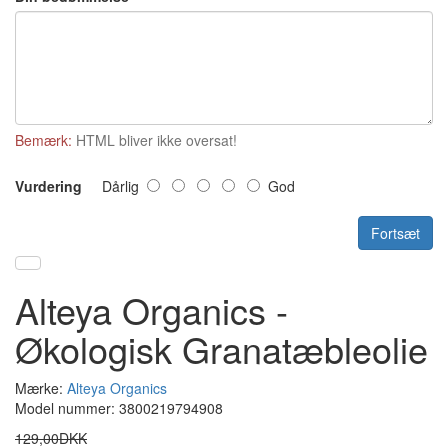
Bemærk:
HTML bliver ikke oversat!
Vurdering
Dårlig
God
Fortsæt
Alteya Organics -
Økologisk Granatæbleolie
Mærke:
Alteya Organics
Model nummer: 3800219794908
129,00DKK