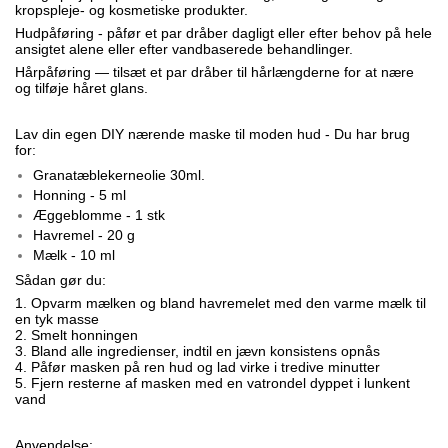
kropspleje- og kosmetiske produkter.
Hudpåføring - påfør et par dråber dagligt eller efter behov på hele
ansigtet alene eller efter vandbaserede behandlinger.
Hårpåføring — tilsæt et par dråber til hårlængderne for at nære
og tilføje håret glans.
Lav din egen DIY nærende maske til moden hud - Du har brug
for:
Granatæblekerneolie 30ml.
Honning - 5 ml
Æggeblomme - 1 stk
Havremel - 20 g
Mælk - 10 ml
Sådan gør du:
1. Opvarm mælken og bland havremelet med den varme mælk til
en tyk masse
2. Smelt honningen
3. Bland alle ingredienser, indtil en jævn konsistens opnås
4. Påfør masken på ren hud og lad virke i tredive minutter
5. Fjern resterne af masken med en vatrondel dyppet i lunkent
vand
Anvendelse: