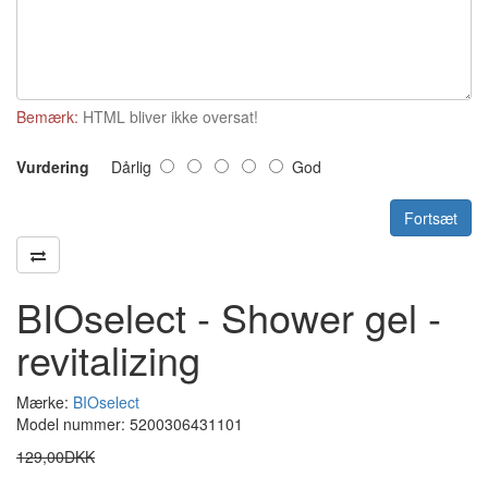
Bemærk:
HTML bliver ikke oversat!
Vurdering
Dårlig
God
Fortsæt
BIOselect - Shower gel -
revitalizing
Mærke:
BIOselect
Model nummer: 5200306431101
129,00DKK