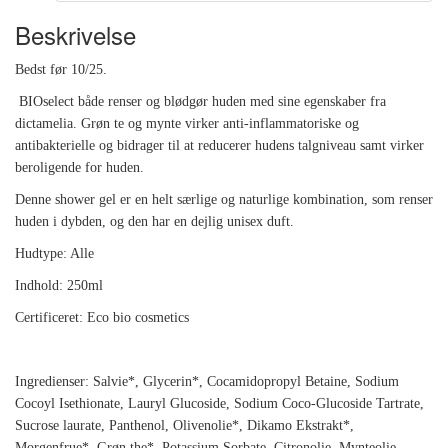
Beskrivelse
Bedst før 10/25.
BIOselect både renser og blødgør huden med sine egenskaber fra
dictamelia.
Grøn te og mynte virker anti-inflammatoriske og
antibakterielle og bidrager til at reducerer hudens talgniveau samt virker
beroligende for huden.
Denne shower gel er en helt særlige og naturlige kombination, som renser
huden i dybden, og den har en dejlig unisex duft.
Hudtype: Alle
Indhold: 250ml
Certificeret: Eco bio cosmetics
Ingredienser: Salvie*, Glycerin*, Cocamidopropyl Betaine, Sodium
Cocoyl Isethionate, Lauryl Glucoside, Sodium Coco-Glucoside Tartrate,
Sucrose laurate, Panthenol, Olivenolie*, Dikamo Ekstrakt*,
Morgenfrue*, Grøn the*, Potassium Sorbate, Citronolie, Mynteolie,