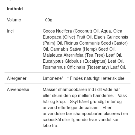
Indhold
Volume
100g
Inci
Cocos Nucifera (Coconut) Oil, Aqua, Olea
Europaea (Olive) Fruit Oil, Elaeis Guineensis
(Palm) Oil, Ricinus Communis Seed (Castor)
Oil, Cannabis Sativa (Hemp) Seed Oil,
Malaleuca Alternifolia (Tea Tree) Leaf Oil,
Eucalyptus Globulus (Eucalyptus) Leaf Oil,
Rosmarinus Officinalis (Rosemary) Leaf Oil,
Allergener
Limonene* - * Findes naturligt i æterisk olie
Anvendelse
Massér shampoobaren ind i dit våde hår
eller skum den op mellem hænderne. - Vask
hår og krop. - Skyl håret grundigt efter og
anvend efterfølgende balsam - Efter
anvendelse bør shampoobaren placeres i en
sæbeskål eller lignende hvor vandet kan
løbe fra.