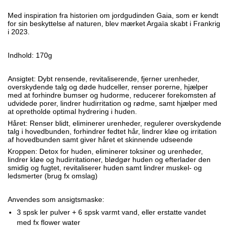
Med inspiration fra historien om jordgudinden Gaia, som er kendt
for sin beskyttelse af naturen, blev mærket Argaïa skabt i Frankrig
i 2023.
Indhold: 170g
Ansigtet:
Dybt rensende, revitaliserende, f
jerner urenheder,
overskydende talg og døde hudceller, r
enser porerne, h
jælper
med at forhindre bumser og hudorme, r
educerer forekomsten af
udvidede porer, l
indrer hudirritation og rødme, samt h
jælper med
at opretholde optimal hydrering i huden.
Håret: Renser blidt, eliminerer urenheder, regulerer overskydende
talg i hovedbunden, forhindrer fedtet hår, lindrer kløe og irritation
af hovedbunden samt giver håret et skinnende udseende
Kroppen: Detox for huden, eliminerer toksiner og urenheder,
lindrer kløe og hudirritationer, blødgør huden og efterlader den
smidig og fugtet, revitaliserer huden samt lindrer muskel- og
ledsmerter (brug fx omslag)
Anvendes som ansigtsmaske:
3 spsk ler pulver + 6 spsk varmt vand, eller erstatte vandet
med fx flower water