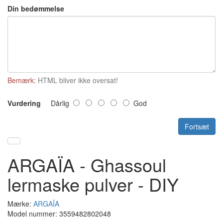
Din bedømmelse
Bemærk:
HTML bliver ikke oversat!
Vurdering
Dårlig
God
Fortsæt
ARGAÏA - Ghassoul
lermaske pulver - DIY
Mærke:
ARGAÏA
Model nummer: 3559482802048