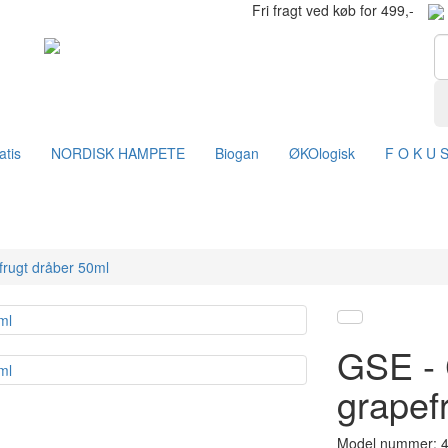
Fri fragt ved køb for 499,-
atis
NORDISK HAMPETE
Biogan
ØKOlogisk
F O K U 
frugt dråber 50ml
GSE - 
grapef
Model nummer: 