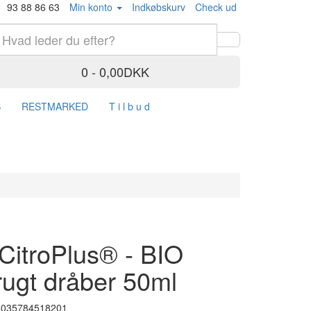
93 88 86 63
Min konto
Indkøbskurv
Check ud
0 - 0,00DKK
S
RESTMARKED
T i l b u d
CitroPlus® - BIO
rugt dråber 50ml
4035784518201