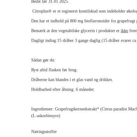
Bedst før 31.01.2025.
Citroplus® er et registeret kosttilskud som indeholder økolo
Den har et indhold på 800 mg bioflavonoider fra grapefrugt 
Bemærk at den vegetabilske glycerin i produktet er
ikke
frems
Dagligt indtag:
15 dråber 3 gange daglig (
15 dråber svarer ca
Sådan gør du:
Ryst altid flasken før brug.
Dråberne kan blandes i et glas vand og drikkes.
Holdbarhed efter åbning: 6 måneder.
Ingredienser: Grapefrugtkerneekstrakt* (Citrus paradisi Mac
(L-askorbinsyre)
Næringsstoffer