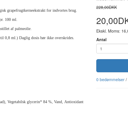
228,00DKK
gisk grapefrugtkerneekstrakt for indvortes brug.
20,00D
pr. 100 ml.
tillet af palmeolie.
Ekskl. Moms: 16
 til 0,8 ml.) Daglig dosis bør ikke overskrides.
Antal
0 bedømmelser
/
fad),
Vegetabilsk glycerin* 84 %,
Vand,
Antioxidant