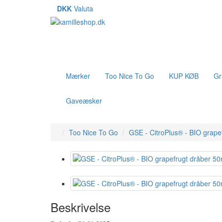
DKK
Valuta
Mærker
Too Nice To Go
KUP KØB
Gr
Gaveæsker
Too Nice To Go
GSE - CitroPlus® - BIO grape
Beskrivelse