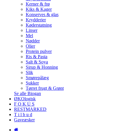
Kerner & frø
Kiks & Kager
Konserves & glas
Krydderier
Køderstatning
Linser
Mel
Nødder
Olier
Protein pulver
Ris & Pasta
Salt & Soya
Sirup & Honning
Slik
Smørepålæg
Sukker
Tørret frugt & Grønt
Se alle Biogan
ØKOlogisk
F O K U S
RESTMARKED
T i l b u d
Gaveæsker