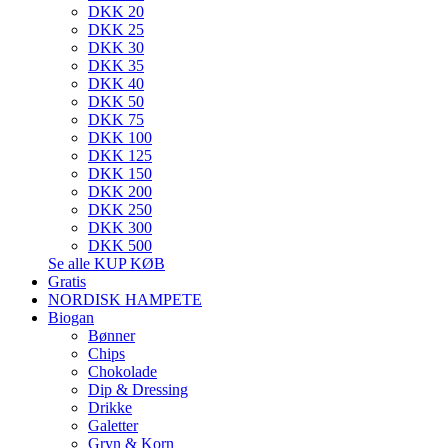
DKK 20
DKK 25
DKK 30
DKK 35
DKK 40
DKK 50
DKK 75
DKK 100
DKK 125
DKK 150
DKK 200
DKK 250
DKK 300
DKK 500
Se alle KUP KØB
Gratis
NORDISK HAMPETE
Biogan
Bønner
Chips
Chokolade
Dip & Dressing
Drikke
Galetter
Gryn & Korn