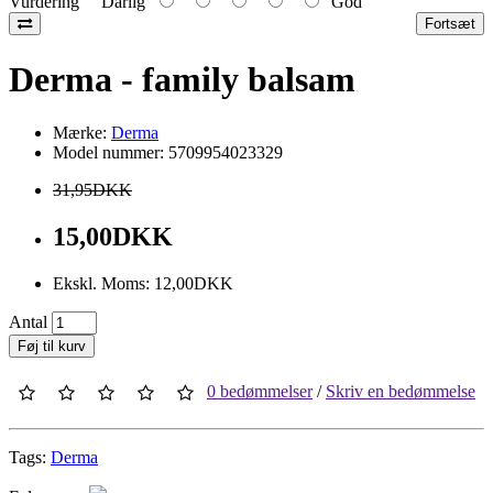
Vurdering
Dårlig
God
Fortsæt
Derma - family balsam
Mærke:
Derma
Model nummer: 5709954023329
31,95DKK
15,00DKK
Ekskl. Moms: 12,00DKK
Antal
Føj til kurv
0 bedømmelser
/
Skriv en bedømmelse
Tags:
Derma