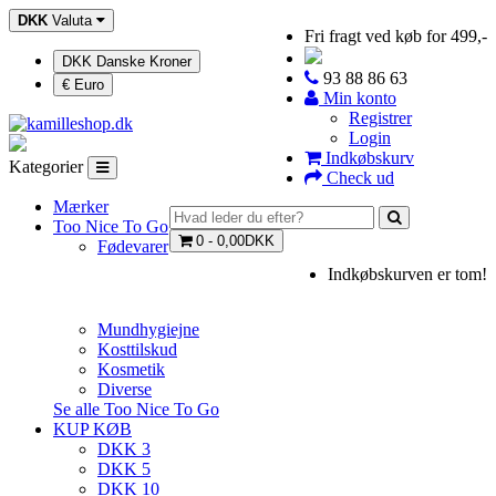
DKK
Valuta
Fri fragt ved køb for 499,-
DKK Danske Kroner
93 88 86 63
€ Euro
Min konto
Registrer
Login
Indkøbskurv
Kategorier
Check ud
Mærker
Too Nice To Go
0 - 0,00DKK
Fødevarer
Indkøbskurven er tom!
Mundhygiejne
Kosttilskud
Kosmetik
Diverse
Se alle Too Nice To Go
KUP KØB
DKK 3
DKK 5
DKK 10