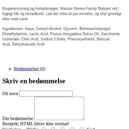
Brugeranvisning og forholdsregler:
Massér Derma Family Balsam ind i
fugtigt hår og hovedbund. Lad det virke et par minutter, og skyl grundigt
efter med vand.
Ingredienser:
Aqua,
Cetaryl Alcohol,
Glycerin,
Behenamidopropyl
Dimethylamine,
Lactic Acid,
Prunus Amygdalus Dulcis Oil,
Saccharide
Isomerate,
Citric Acid,
Sodium Citrate,
Phenoxyethanol,
Benzoic
Acid,
Dehydroacetic Acid
Bedømmelser (0)
Skriv en bedømmelse
Dit navn
Din bedømmelse
Bemærk:
HTML bliver ikke oversat!