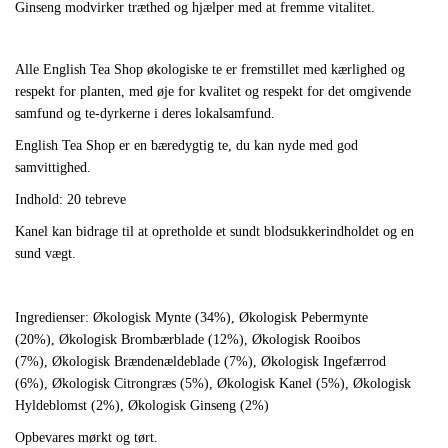
Ginseng modvirker træthed og hjælper med at fremme vitalitet.
Alle English Tea Shop økologiske te er fremstillet med kærlighed og
respekt for planten, med øje for
kvalitet og respekt for det omgivende
samfund og te-dyrkerne i deres lokalsamfund.
English Tea Shop er en bæredygtig te, du kan nyde med god
samvittighed.
Indhold: 20 tebreve
Kanel kan bidrage til at opretholde et sundt blodsukkerindholdet og en
sund vægt.
Ingredienser: Økologisk Mynte (34%),
Økologisk Pebermynte
(20%),
Økologisk Brombærblade (12%),
Økologisk Rooibos
(7%),
Økologisk Brændenældeblade (7%),
Økologisk Ingefærrod
(6%),
Økologisk Citrongræs (5%),
Økologisk Kanel (5%),
Økologisk
Hyldeblomst (2%),
Økologisk Ginseng (2%)
Opbevares mørkt og tørt.