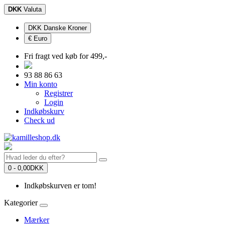
DKK
Valuta
DKK Danske Kroner
€ Euro
Fri fragt ved køb for 499,-
93 88 86 63
Min konto
Registrer
Login
Indkøbskurv
Check ud
0 - 0,00DKK
Indkøbskurven er tom!
Kategorier
Mærker