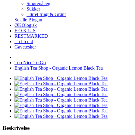
Smørepålæg
Sukker
Tørret frugt & Grønt
Se alle Biogan
ØKOlogisk
F O K U S
RESTMARKED
T i l b u d
Gaveæsker
Too Nice To Go
English Tea Shop - Organic Lemon Black Tea
Beskrivelse