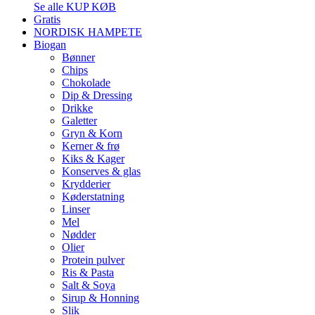
Se alle KUP KØB
Gratis
NORDISK HAMPETE
Biogan
Bønner
Chips
Chokolade
Dip & Dressing
Drikke
Galetter
Gryn & Korn
Kerner & frø
Kiks & Kager
Konserves & glas
Krydderier
Køderstatning
Linser
Mel
Nødder
Olier
Protein pulver
Ris & Pasta
Salt & Soya
Sirup & Honning
Slik