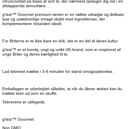
citruscocktail på basis af sort te, der nærmest opsluger dig ind i en
afslappende atmosfære.
g'tea!™ Gourmet premium-serien er en række udsøgte og delikate,
lyse og usædvanlige smage skabt med ingredienser, der
komplementerer hinanden ideelt.
For Briterne er te ikke bare en drik, det er en del af deres kultur.
g'tea!™ er et trendy, ungt og unikt UK-brand, som er inspireret af
unge
Briter
og deres kærlighed til te.
Lad tebrevet trække i 3-4 minutter for størst smagsoplevelse.
Emballagen er udarbejdet således, at når du åbner æsken kan du
trække teen ud som en skuffe.
Tebrevene er
ublegede
.
g'tea!™ Gourmet:
Non GMO