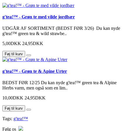
g'tea!™ - Grøn te med vilde jordbær
UDGÅR AF SORTIMENT (BEDST FØR 3/26) Du kan nyde
g'tea!™ green tea & wild strawbe..
5,00DKK
24,95DKK
Føj til kurv
g'tea!™ - Grøn te & Apine Urter
BEDST FØR 12/25 Du kan nyde g'tea!™ green tea & Alpine
Herbs varm, men også som en lim..
10,00DKK
24,95DKK
Føj til kurv
Tags:
g'tea!™
Følg os