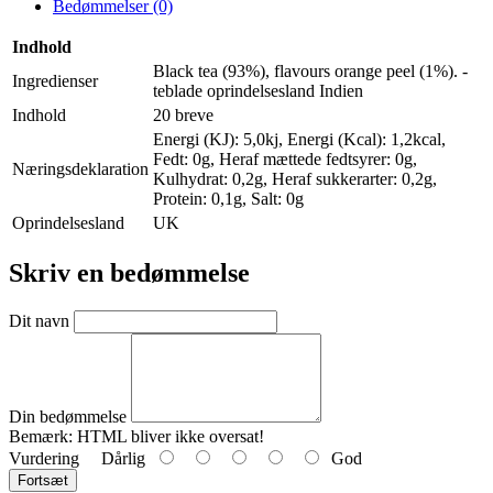
Bedømmelser (0)
Indhold
Black tea (93%), flavours orange peel (1%). -
Ingredienser
teblade oprindelsesland Indien
Indhold
20 breve
Energi (KJ): 5,0kj, Energi (Kcal): 1,2kcal,
Fedt: 0g, Heraf mættede fedtsyrer: 0g,
Næringsdeklaration
Kulhydrat: 0,2g, Heraf sukkerarter: 0,2g,
Protein: 0,1g, Salt: 0g
Oprindelsesland
UK
Skriv en bedømmelse
Dit navn
Din bedømmelse
Bemærk:
HTML bliver ikke oversat!
Vurdering
Dårlig
God
Fortsæt