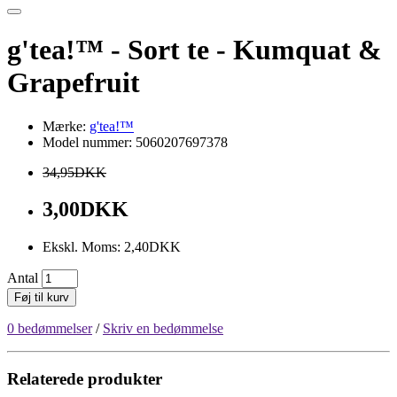
g'tea!™ - Sort te - Kumquat &
Grapefruit
Mærke:
g'tea!™
Model nummer: 5060207697378
34,95DKK
3,00DKK
Ekskl. Moms: 2,40DKK
Antal
Føj til kurv
0 bedømmelser
/
Skriv en bedømmelse
Relaterede produkter