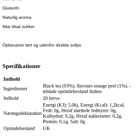
Glutenfri
Naturlig aroma
Ikke tilsat sukker
Opbevares tørt og udenfor direkte sollys.
Specifikationer
Indhold
Black tea (93%), flavours orange peel (1%). -
Ingredienser
teblade oprindelsesland Indien
Indhold
20 breve
Energi (KJ): 5,0kj, Energi (Kcal): 1,2kcal,
Fedt: 0g, Heraf mættede fedtsyrer: 0g,
Næringsdeklaration
Kulhydrat: 0,2g, Heraf sukkerarter: 0,2g,
Protein: 0,1g, Salt: 0g
Oprindelsesland
UK