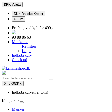
DKK
Valuta
DKK Danske Kroner
€ Euro
Fri fragt ved køb for 499,-
93 88 86 63
Min konto
Registrer
Login
Indkøbskurv
Check ud
0 - 0,00DKK
Indkøbskurven er tom!
Kategorier
Mærker