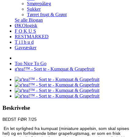
Smørepålæg
Sukker
Tørret frugt & Grønt
Se alle Biogan
ØKOlogisk
F O K U S
RESTMARKED
T i l b u d
Gaveæsker
Too Nice To Go
g'tea!™ - Sort te - Kumquat & Grapefruit
Beskrivelse
BEDST FØR 7/25
En let syrlighed fra kumpuat (miniature appelsin, som skal spises
hel) og en forfriskende bitter grapefrugtsmag, er som en frisk