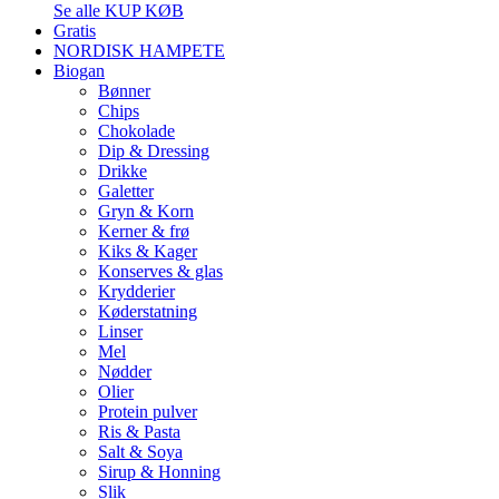
Se alle KUP KØB
Gratis
NORDISK HAMPETE
Biogan
Bønner
Chips
Chokolade
Dip & Dressing
Drikke
Galetter
Gryn & Korn
Kerner & frø
Kiks & Kager
Konserves & glas
Krydderier
Køderstatning
Linser
Mel
Nødder
Olier
Protein pulver
Ris & Pasta
Salt & Soya
Sirup & Honning
Slik