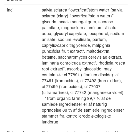
Inci
salvia sclarea flower/leaf/stem water (salvia
sclarea (clary) flower/leaf/stem water)*,
glycerin, acacia senegal gum, sucrose
palmitate, magnesium aluminum silicate,
aqua, glyceryl caprylate, tocopherol, sodium
anisate, sodium levulinate, parfum,
caprylic/capric triglyceride, malpighia
punicifolia fruit extract*, maltodextrin,
betaine, saccharomyces cerevisiae extract,
laminaria ochroleuca extract*, rhodiola rosea
root extract*, ascorbyl glucoside. may
contain +/-: ci 77891 (titanium dioxide), ci
77491 (iron oxides), ci 77492 (iron oxides),
ci 77499 (iron oxides), ci 77007
(ultramarines), ci 77742 (manganese violet)
- * from organic farming 99,7 % af de
samlede ingredienser er af naturlig
oprindelse 68 % af de samlede ingredienser
stammer fra kontrollerede økologiske
landbrug