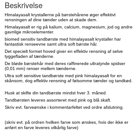
Beskrivelse
Himalayasalt
krystallerne på børstehårene øger effektivt
rensningen af dine tænder uden at skade dem.
Himalayasalt
er rig på kalium, calcium, magnesium, jod og andre
gavnlige mikroelementer.
biomed sensitiv tandbørste med himalayasalt krystaller har
fantastisk renseevne samt ultra soft børste hår.
Det specielt formet hoved giver en effektiv rensning af selve
tyggefladen af tænderne.
De bløde børstehår med deres raffinerede ultratynde spidser
(0,01 mm) renser mellem tænderne.
Ultra soft sensitive tandbørste med pink himalayasalt for en
skånsom, dog effektiv rensning af følsomme tænder og tandkød.
Husk at skifte din tandbørste mindst hver 3. måned.
Tandbørsten leveres
assorteret
med pink og blå skaft.
Skriv evt. farveønske i kommentarfeltet ved ordre afslutning.
(skriv evt. på ordren hvilken farve som ønskes, hvis der ikke er
anført en farve leveres vilkårlig farve)