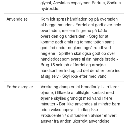
glycol, Acrylates copolymer, Parfum, Sodium
hydroxide.
Anvendelse
Kom lidt sprit i håndfladen og på oversiden
af begge hænder - Fordel det godt over hele
overfladen, mellem fingrene på både
oversiden og undersiden - Sørg for at
komme godt omkring tommeltotten samt
godt ind under neglene også rundt ved
neglene - Spritten skal også godt op over
håndleddet som svare til din hånds brede -
Brug 15 sek. på af fordel og arbejde
håndspritten ind og lad det derefter tørre ind
af sig selv - Skyl ikke efter med vand
Forholdsregler
Væske og damp er let brandfarligt - Irriterer
øjnene, i tilfælde af utilsigtet kontakt med
øjnene skylles grundigt med vand i flere
minutter - Bør ikke anvendes af mindre børn
uden voksenopsyn - Indtag ikke -
Producenten / distributøren afviser ethvert
ansvar fra anden ukorrekt anvendelse