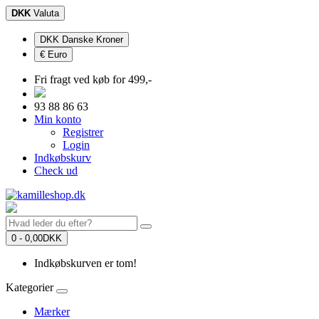
DKK
Valuta
DKK Danske Kroner
€ Euro
Fri fragt ved køb for 499,-
93 88 86 63
Min konto
Registrer
Login
Indkøbskurv
Check ud
0 - 0,00DKK
Indkøbskurven er tom!
Kategorier
Mærker