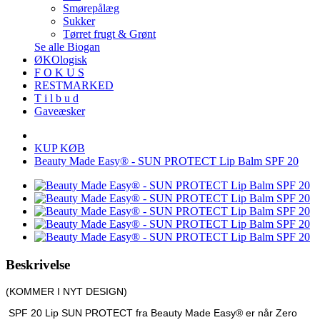
Smørepålæg
Sukker
Tørret frugt & Grønt
Se alle Biogan
ØKOlogisk
F O K U S
RESTMARKED
T i l b u d
Gaveæsker
KUP KØB
Beauty Made Easy® - SUN PROTECT Lip Balm SPF 20
Beskrivelse
(KOMMER I NYT DESIGN)
SPF 20 Lip SUN PROTECT fra
Beauty Made Easy®
er når
Zero