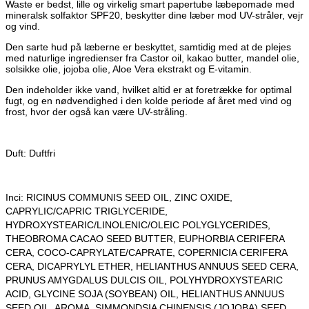
Waste er bedst, lille og virkelig smart papertube læbepomade med
mineralsk solfaktor SPF20, beskytter dine læber mod UV-stråler, vejr
og vind.
Den sarte hud på læberne er beskyttet, samtidig med at de plejes
med naturlige ingredienser fra Castor oil, kakao butter, mandel olie,
solsikke olie, jojoba olie, Aloe Vera ekstrakt og E-vitamin.
Den indeholder ikke vand, hvilket altid er at foretrække for optimal
fugt, og en nødvendighed i den kolde periode af året med vind og
frost, hvor der også kan være UV-stråling.
Duft: Duftfri
Inci: RICINUS COMMUNIS SEED OIL, ZINC OXIDE,
CAPRYLIC/CAPRIC TRIGLYCERIDE,
HYDROXYSTEARIC/LINOLENIC/OLEIC POLYGLYCERIDES,
THEOBROMA CACAO SEED BUTTER, EUPHORBIA CERIFERA
CERA, COCO-CAPRYLATE/CAPRATE, COPERNICIA CERIFERA
CERA, DICAPRYLYL ETHER, HELIANTHUS ANNUUS SEED CERA,
PRUNUS AMYGDALUS DULCIS OIL, POLYHYDROXYSTEARIC
ACID, GLYCINE SOJA (SOYBEAN) OIL, HELIANTHUS ANNUUS
SEED OIL, AROMA, SIMMONDSIA CHINENSIS (JOJOBA) SEED