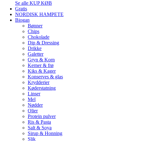
Se alle KUP KØB
Gratis
NORDISK HAMPETE
Biogan
Bønner
Chips
Chokolade
Dip & Dressing
Drikke
Galetter
Gryn & Korn
Kerner & frø
Kiks & Kager
Konserves & glas
Krydderier
Køderstatning
Linser
Mel
Nødder
Olier
Protein pulver
Ris & Pasta
Salt & Soya
Sirup & Honning
Slik