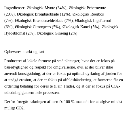
Ingredienser: Økologisk Mynte (34%),
Økologisk Pebermynte
(20%),
Økologisk Brombærblade (12%),
Økologisk Rooibos
(7%),
Økologisk Brændenældeblade (7%),
Økologisk Ingefærrod
(6%),
Økologisk Citrongræs (5%),
Økologisk Kanel (5%),
Økologisk
Hyldeblomst (2%),
Økologisk Ginseng (2%)
Opbevares mørkt og tørt.
Produceret af lokale farmere på små plantager, hvor der er fokus på
bæredygtighed og respekt for omgivelserne, dvs. at der bliver ikke
anvendt kunstgødning, at der er fokus på optimal dyrkning af jorden for
at undgå erosion, at der er fokus på affaldshåndtering, at farmerne får en
ordentlig betaling for deres te (Fair Trade), og at der er fokus på CO2-
udledning gennem hele processen.
Derfor foregår pakningen af teen fx 100 % manuelt for at afgive mindst
muligt CO2.