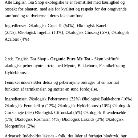
Alle English Tea Shop økologiske te er fremstillet med kærlighed og
respekt for planten, med øje for
kvalitet og respekt for det omgivende
samfund og te-dyrkerne i deres lokalsamfund.
Ingredienser:
Økologisk Grøn Te (54%),
Økologisk Kanel
(23%),
Økologisk Ingefær (13%),
Økologisk Ginseng (6%),
Økologisk
Acaibær (4%)
2 stk. English Tea Shop -
Organic Pure Me Tea -
Skøn koffinfri
økologisk pebermynte urtete med Mynte, Bukkehorn, Fennikelfrø og
Hyldeblomst.
Fennikel understøtter detox og pebermynte bidrager til en normal
funktion af tarmkanalen og støtter en sund fordøjelse.
Ingredienser: Økologisk Pebermynte (32%) Økologisk Bukkehorn (16%)
Økologisk Fennikelfrø (12%) Økologisk Hyldeblomst (10%) Økologisk
Gurkemeje (8%) Økologisk Citronskal (5%) Økologisk Brændenælde
(5%) Økologisk Rosmarin (4%) Økologisk Lakrids (3%) Økologisk
Morgenfrue (2%).
Advarsel: Indeholder lakrids - folk, der lider af forhøjet blodtryk, bør